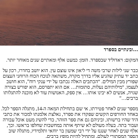
…ובינתיים בספרד
המקום: ויאדוליד שבספרד. הזמן: כמעט אלף ומאתיים שנים מאוחר יותר.
כבר שני לילות שרבי משה די ליאון אינו עוצם עין. הוא יושב בחדרו, רכון על
כתב יד עתיק שהגיע אליו בדרך מקרה, משתאה לנוכח הכוח הרוחני העצום
שפורץ מבין המילים. “הכתבים האלה נכתבו על ידי ענקי רוח”, הוא חושב
לעצמו, “מילותיהם נעלות, סתומות… אם הוא יתפרסם, הוא יפורש בצורה
שגויה, אנשים לא יבינו אותו… אין ספק, האנושות עוד לא מוכנה להתגלותו
ברבים…”
מספר שנים לאחר פטירתו, אי שם בתחילת המאה ה-14, מתגלה הספר לכל.
באחד החורפים הקשים שפקדו את ספרד, נאלצת אלמנתו למכור את כתבי
היד שהיו ברשותו, וביניהם גם את ספר הזוהר, כדי להשיג מעט אוכל עבורה
ועבור בתה. בעלה מעולם לא שיתף אותה במחשבות שחלפו בראשו. וכך,
אלף שנים לאחר שנגנז על ידי רבי שמעון בר יוחאי ותלמידיו, מתגלה שוב
הספר המסתורי לעולם, ומתחיל להיות מופץ ברבים.