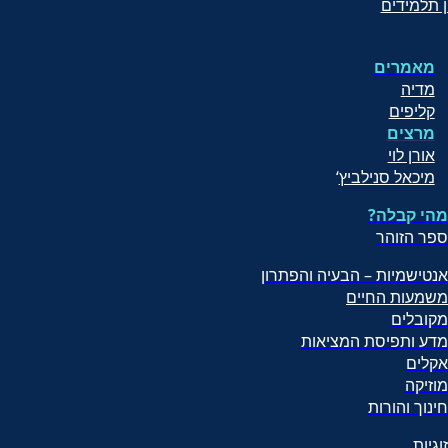
ן תלמידים
מאמרים
מדיה
קליפים
מרצים
אורן לוי
מיכאל סנילביץ
‘
מהי קבלה?
ספר הזוהר
אנטישמיות – הבעיה והפתרון
משמעות החיים
מקובלים
מדע ותפיסת המציאות
אקלים
מוזיקה
חינוך והורות
זוגיות