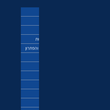
ספר הזוהר
מקובלים
משמעות החיים
מדע ותפיסת המציאות
אנטישמיות – הבעיה והפתרון
חגי ישראל
פרשת השבוע
ברוח הזמן
חינוך והורות
זוגיות
דיכאון