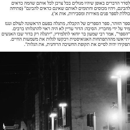
לסדר הדברים באופן שיהיו מגולים בכל צרכן לכל אותם שהמה כדאים
להבינם, ויהיו מכוסים וחתומים לאותם שאינם כדאים להבינם” (פתיחה
כוללת לספר פנים מאירות ומסבירות, אות א’).
ספר הזוהר, ספר הספרים של הקבלה, מתגלה בפעם הראשונה לעולם ונגנז
מיד על ידי מחבריו. הסיבה: הדור עדיין לא היה ראוי להתגלותו ברבים.
“הספר”, אמר רבי שמעון בר יוחאי לתלמידיו, “יתגלה רק בדור שבו האנשים
יתייאשו מההתפתחות האגואיסטית ויבקשו לגלות את משמעות החיים.
תפקידו יהיה לסיים את תקופת החשיכה הרוחנית, את הגלות”.