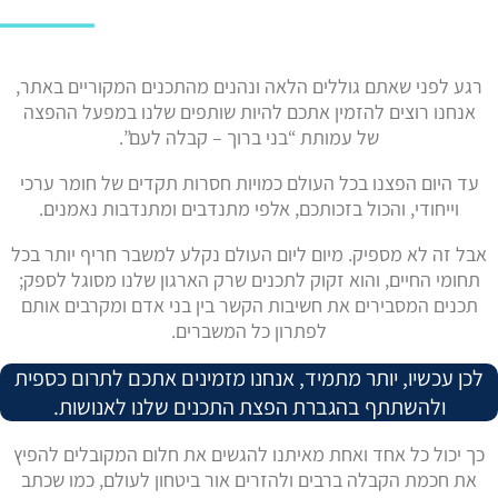
רגע לפני שאתם גוללים הלאה ונהנים מהתכנים המקוריים באתר,
אנחנו רוצים להזמין אתכם להיות שותפים שלנו במפעל ההפצה
של עמותת “בני ברוך – קבלה לעם”.
עד היום הפצנו בכל העולם כמויות חסרות תקדים של חומר ערכי
וייחודי, והכול בזכותכם, אלפי מתנדבים ומתנדבות נאמנים.
אבל זה לא מספיק. מיום ליום העולם נקלע למשבר חריף יותר בכל
תחומי החיים, והוא זקוק לתכנים שרק הארגון שלנו מסוגל לספק;
תכנים המסבירים את חשיבות הקשר בין בני אדם ומקרבים אותם
לפתרון כל המשברים.
לכן עכשיו, יותר מתמיד, אנחנו מזמינים אתכם לתרום כספית
ולהשתתף בהגברת הפצת התכנים שלנו לאנושות.
כך יכול כל אחד ואחת מאיתנו להגשים את חלום המקובלים להפיץ
את חכמת הקבלה ברבים ולהזרים אור ביטחון לעולם, כמו שכתב