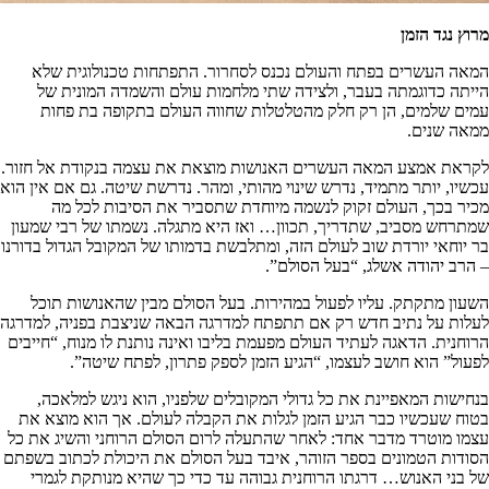
מרוץ נגד הזמן
המאה העשרים בפתח והעולם נכנס לסחרור. התפתחות טכנולוגית שלא
הייתה כדוגמתה בעבר, ולצידה שתי מלחמות עולם והשמדה המונית של
עמים שלמים, הן רק חלק מהטלטלות שחווה העולם בתקופה בת פחות
ממאה שנים.
לקראת אמצע המאה העשרים האנושות מוצאת את עצמה בנקודת אל חזור.
עכשיו, יותר מתמיד, נדרש שינוי מהותי, ומהר. נדרשת שיטה. גם אם אין הוא
מכיר בכך, העולם זקוק לנשמה מיוחדת שתסביר את הסיבות לכל מה
שמתרחש מסביב, שתדריך, תכוון… ואז היא מתגלה. נשמתו של רבי שמעון
בר יוחאי יורדת שוב לעולם הזה, ומתלבשת בדמותו של המקובל הגדול בדורנו
– הרב יהודה אשלג, “בעל הסולם”.
השעון מתקתק. עליו לפעול במהירות. בעל הסולם מבין שהאנושות תוכל
לעלות על נתיב חדש רק אם תתפתח למדרגה הבאה שניצבת בפניה, למדרגה
הרוחנית. הדאגה לעתיד העולם מפעמת בליבו ואינה נותנת לו מנוח, “חייבים
לפעול” הוא חושב לעצמו, “הגיע הזמן לספק פתרון, לפתח שיטה”.
בנחישות המאפיינת את כל גדולי המקובלים שלפניו, הוא ניגש למלאכה,
בטוח שעכשיו כבר הגיע הזמן לגלות את הקבלה לעולם. אך הוא מוצא את
עצמו מוטרד מדבר אחד: לאחר שהתעלה לרום הסולם הרוחני והשיג את כל
הסודות הטמונים בספר הזוהר, איבד בעל הסולם את היכולת לכתוב בשפתם
של בני האנוש… דרגתו הרוחנית גבוהה עד כדי כך שהיא מנותקת לגמרי