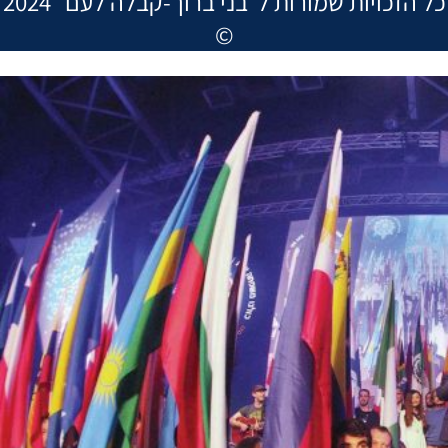
2024 ″כל הזכויות שמורות ל″בני ברוך-קבלה לעם
©