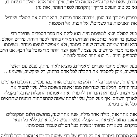
סולם, שאם יש לך עלייה מלאה כל טוב, אינך חסר אלא “סולם” לעלות בו,
ואז כל טוב העולם בידיך” (הקדמה לספר הזוהר, אות נח)
במרוץ מטורף נגד הזמן, מדרגה אחר מדרגה, הוא “בונה את הסולם שיוביל
את האנושות עד לשמים”, אל הנצח, אל השלמות.
בעל הסולם יוצא למשימת חייו. הוא לוקח את ספר הספרים שחיבר רבי
שמעון בר יוחאי וכותב את הפירוש המקיף ביותר לספר הזוהר, פירוש הסולם.
הוא עובד שמונה-עשרה שעות ביממה, ולא מאפשר לעצמו מנוחה. משימתו
חשובה מכדי שיחשוב על עצמו. “הזמן קצר ויותר מדי מוטל על הכף. אני חייב
להספיק. חייב…” הוא חוזר ואומר לעצמו.
בעל הסולם מחבר ספרים ומאמרים, מוציא לאור עיתון, נפגש עם ראשי
היישוב, מוכן להסביר את הקבלה לכל אדם ברחוב, רק שיקשיב, שישמע…
רעיונותיו, שנתפסו על ידי חלק מהסובבים אותו כמהפכניים, הולכים וקורמים
עור וגידים. המלאכה שנדרשת ממנו איננה פשוטה כלל. עליו להסיר את
המחיצות, לבער את הבורות ולהפריך את האמונות התפלות שדבקו בקבלה
לאורך השנים. אך מעל הכל, עליו לפתח שיטה להתפתחות רוחנית שתתאים
לכל אדם בימינו.
אות אחר אות, מילה אחר מילה, שנה אחר שנה, מתגשם חלום המקובלים
והופך מחזון למציאות – הקבלה נעשית נגישה לכל אדם, ללא כל תנאי
מוקדם. בשארית כוחותיו מצליח בעל הסולם לעמוד במשימתו.
הוא מתרגם ומסביר את כל דבריו של רבי שמעון בר יוחאי והופך בכך לחוליה