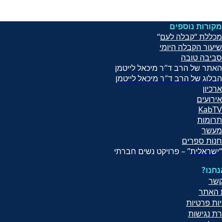
מקורות נוספים
מכללת “קבלה לעם
“
שיעור הקב
לה היומי
סביבה טובה
האתר של הרב ד″ר מיכאל לייטמן
הבלוג של הרב ד″ר מיכאל לייטמן
ארכיון
אירועים
KabTV
תרומות
מעשר
חנות ספרים
“
ישראלית
” – פרויקט נשים חברתי
נחנו
קשר
 האתר
יות פרטיות
ת נגישות