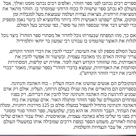
ספרים רבים נכתבו לפני ספר הזוהר, ואלפים רבים נכתבו מזמנו ואילך, אבל
מעולם לא נכתב ספר שישווה לו בכוח הרוחני שמוסתר בו. הזוהר מתאר את
המציאות הרוחנית, מציאות נצחית ושלמה שנמצאת מעל למגבלות זמן
ומקום, אולם “שפתנו האנושית דלה ביותר מלהמציא לנו ביטוי נאמן ומספיק
כדי לפרש דבר אחד שבספר הזה עד סופו”, כפי שכותב בעל הסולם.
אם כך, מהו המפתח שבעזרתו נוכל לחדור אל מסתרי ספר הזוהר? כיצד נוכל
לגלות את האוצר שהטמינו בו עבורנו רבי שמעון בר יוחאי ותלמידיו?
בעל הסולם מספק לנו את השיטה: “בכדי להבין את דברי הזוהר הקדוש,
צריך שיהיה האדם נקי מאהבה עצמית. ובשיעור זה אפשר להבין את
האמיתות, מה שהזוהר הקדוש רוצה לומר. אחרת יש קליפות, המסתירות
וסותמות את האמיתיות, שנמצא בדברי הזוהר” (ספר שמעתי, מאמר “בכדי
להבין את דברי הזוהר הקדוש”).
המקובלים הם אנשים שהשיגו את הכוח העליון – כוח האהבה והנתינה.
בספריהם הם מתארים את מה שגילו בעולם הרוחני, העליון. אולם רק אדם
שמגיע להרגשת כוח האהבה והנתינה יכול להבין את דבריהם, רק בפניו
נפתחים המנעולים של ספר הזוהר ומתגלה האור. אדם שמשיג את כוח
האהבה והנתינה מתחיל להעפיל במעלה סולם בן 125 מדרגות רוחניות, ומגלה
את העתיד, העבר וההווה. אז הוא מבין, שלמעשה, ספר הזוהר סגור ומסוגר
רק בפני מי שליבו מלא באהבה עצמית, אגואיסטית. ואילו עבור האדם שליבו
פתוח לאחרים, משמש הספר כמפת דרכים שמובילה אותו במשעולי העולם
הרוחני, אל עבר הנצחיות והשלמות.