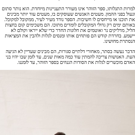
למרות התגלותו, ספר הזוהר אינו מעורר התעניינות מיוחדת. הוא נותר סתום
ונעול בפני ההמון. מעטים האנשים שעוסקים בו, מעטים עוד יותר מבינים
את תוכנו או מייחסים לו חשיבות. הספר נודד מעיר לעיר, ממקובל למקובל.
באותם ימים רק גדולי המקובלים לומדים מתוכו. הם משכימים קום בחצות
הליל, מדליקים נר ואוטמים את חלונות החדר כדי שלא ייראו וקולם לא
יישמע. בחרדת קודש הם פותחים אותו ומנסים לגלות ולהבין את המציאות
הנסתרת מחושינו.
הדבר נעשה בסתר, מאחורי דלתיים סגורות, הם מבינים שעדיין לא הגיעה
העת. האנושות צריכה להמתין עוד כמה מאות שנים, עד לזמן שבו יהיו בני
האדם מוכשרים לגלות את הסודות הגנוזים בספר הזוהר, עד לזמננו.