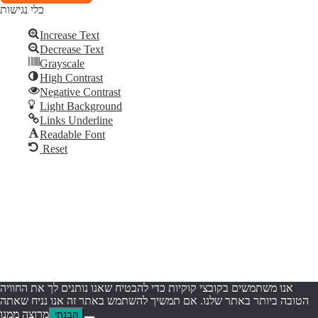
כלי נגישות
Increase Text
Decrease Text
Add Your Heading Text Here
Grayscale
High Contrast
Skip to content
Negative Contrast
Open toolbar
Light Background
Links Underline
Readable Font
Reset
אנו משתמשים בקובצי קוקיות כדי להבטיח שאנו נותנים לך את החוויה
הטובה ביותר באתר שלנו. אם תמשיך להשתמש באתר זה אנו נניח שאתה
מרוצה ממנו
הבנתי