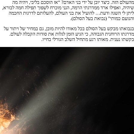
מהעולם הזה. כיצד יובן על ידי בני האדם? “אז הוסכם בליבי, ויהיה מה
שיהיה, ואפילו ארד ממדרגתי הרמה, הנני מוכרח לשפוך תפילה חמה לבורא,
ליתן לי השגה ודעת… להועיל את בני העולם, להעלותם לדרגות החכמה
והנועם כמותי” (נבואת בעל הסולם).
בנבואתו מבקש בעל הסולם בכל מאודו להיות מובן, גם במחיר של ויתור על
מדרגתו הרוחנית הגבוהה, כי הגיע הזמן לגלות את סודות הקבלה לעולם.
בקשתו נענית. מאותו רגע מתחיל השלב הגורלי בחייו.