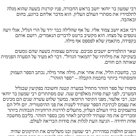
רבי שמעון בר יוחאי יושב בראש החבורה, פניו קורנות בשעה שהוא מגלה
לתלמידיו את מסתרי העולם העליון. הוא מדבר אליהם ברוגע, בחום
ובאהבה.
רבי אבא יושב צמוד אליו. על אף שהלילה כבר ירד על הרי הגליל, אגלי זיעה
נוטפים על מצחו. הוא מקשיב ברטט לדברים הנאמרים, רושם אותם
בקפידה, מתאמץ שלא לפספס אף מילה.
שאר התלמידים יושבים סביבם. עיניהם עצומות בשעה שהם גומעים
בשקיקה את מילותיו של “המאור הגדול”. דבר לא מעיד על הסערה הפנימית
שאותה הם חווים.
כך, בחשכת הליל, אות אחר אות, מילה אחר מילה, נכתב הספר העמוק
והמסתורי ביותר בחכמת הקבלה – “ספר הזוהר”.
סיפורו של ספר הזוהר מתחיל במערה קטנה וחשוכה בפקיעין שבגליל
המערבי, לפני קצת פחות מאלפיים שנה. שם מסתתרים רבי שמעון בר יוחאי
ובנו, רבי אלעזר, מפני הקיסר הרומאי. במשך שלוש עשרה שנים הם מכינים
את עצמם לכתיבת הספר שעתיד לשנות את פני ההיסטוריה. יום וליל הם
מתעמקים ברזי העולם העליון, מתעלים לדרגות הרוחניות הגבוהות ביותר
ומבררים את מה שעתיד להיכתב לאחר מכן בספר הזוהר. בליבם מחשבה
אחת ויחידה – הגיעה העת לגלות את סודות הבריאה לעולם.
השנים חולפות במהירות, רבי שמעון ובנו משלימים את התיקונים שהיה