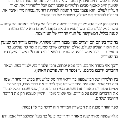
עליהם לעשות ויוצאים מן המערה. אולם כדי לכתוב את ספר הזוהר, רבי
שמעון חייב לאסוף סביבו תלמידים שבעזרתם יוכל “להוריד” את האור
העליון לעולם. הוא עצמו כבר התעלה למדרגה רוחנית גבוהה מדי ואיבד את
היכולת להסביר את שגילה, בשפתם של בני האדם.
בחלוף זמן קצר הוא מקבץ סביבו תשעה מגדולי המקובלים באותה התקופה –
עשרה מקובלים כנגד עשר ספירות. את מקום לימודם הוא קובע במערה
קטנה בגליל, המשקיפה על הנוף ההררי של העיר צפת.
בחיבור ביניהם הם יוצרים מעין מבנה רוחני משותף, שדרכו מוריד רבי שמעון
את האור העליון לעולם. אולם הדברים שרבי שמעון אומר כה נעלים, כה
סתומים… כיצד אפשר יהיה להעבירם לשאר בני האדם? ראשון המקודדים
בהיסטוריה
“וכך אני מסדר אתכם, רבי אבא יכתוב, ורבי אלעזר בני, ילמוד בפה, ושאר
החברים ידובבו בליבם…” (ספר הזוהר, פרשת האזינו).
בין תלמידיו של רבי שמעון בר יוחאי היה מקובל שניחן בכישרון מיוחד, שמו
היה רבי אבא. הוא היה היחיד שידע איך לכתוב את דברי מורו, כך שיהיו
גלויים ונסתרים כאחד. את ששמע מפי רבו כתב כך, שמי שכבר בשל להבין
את הדברים יבינם על בוריים, ומי שאינו מוכן – ידמיין לעצמו רק את הרובד
החיצוני שלהם.
ספר הזוהר מכנה את הכישרון המיוחד הזה “גילוי ברזא” (בסוד).
אלף שמונה מאות שנה מאוחר יותר יכתוב על כך בעל הסולם: “ר’ אבא ידע