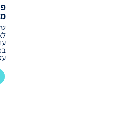
פר
מל
של
לא
עו
בפ
עק