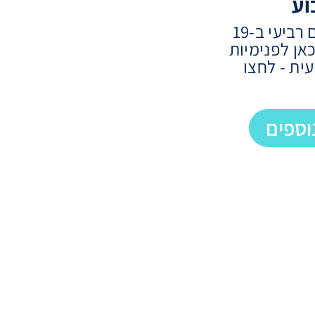
וע
מדי שבוע ביום רביעי ב-19
אן לפנימיות
ת - לחצו
וספים