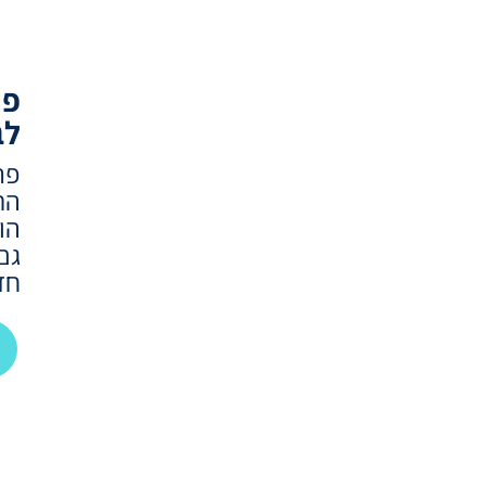
פר
לב
פר
הת
הו
גם
חד