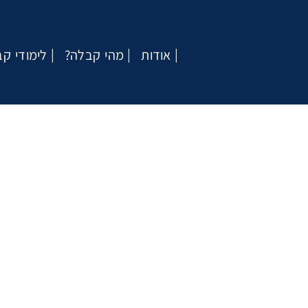
אודות
?מהי קבלה
לימודי ק