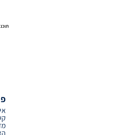
תוכני
פר
אי
קש
מד
הא