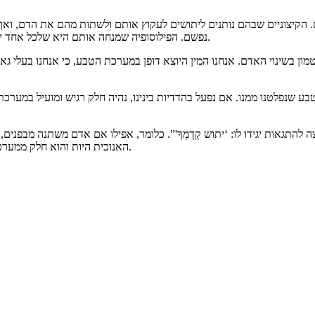
ם. הקיצוניים שבהם נותנים ליתושים לעקוץ אותם ולשתות מהם את הדם, ואף
נפשם. הפילוסופיה שמנחה אותם היא שלכל אחד יש זכות קיום ואסור להרוג אף יצור ולגזול ממנו את החיים. יש משהו בדבריהם.
ן בשינוי האדם. אנחנו המין היוצא דופן במערכת הטבע, כי אנחנו בעלי גא
שנפלטנו ממנו. אם נפעל בהדדיות בינינו, נהיה חלק רגיש ומועיל במערכת 
להתגאות יגידו לו: ‘יתוש קְדָמְךָ'”. כלומר, אפילו אם אדם משתנה מבפנים,
האנוכית היות והוא חלק ממערכת קולקטיבית אחת, לכן הוא זקוק לעקיצה כדי להזכיר לו את מקומו בבריאה.