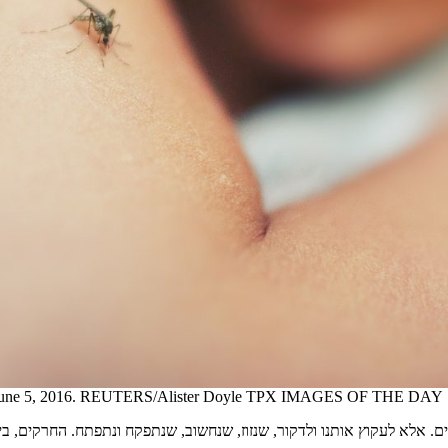
and, June 5, 2016. REUTERS/Alister Doyle TPX IMAGES OF THE DAY
 אלא לעקוץ אותנו ולדקור, שנזוז, שנחשוב, שנתפקח ונתפתח. החרקים, בין