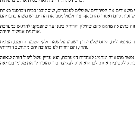
בהם דלתות וחלונות ואז לכסות אותם ברשתות.
 משאירים את הפירורים שנופלים לעכברים, שיסתובבו בבית ויכרסמו כאוות
ווה כתוצאה מהאגואיזם שחילק והרחיק בינינו עד שהפסקנו להרגיש כמערכת
אורגנית אנושית יחידה.
האינטגרלית, היחס שלנו יקרין וישפיע על שאר חלקי הטבע, הדומם, הצומח
והחי, והם יחזירו לנו בתגובה יחס מתחשב וידידותי.
 נפטר מהגאווה ומתמזג לאחדות המערכת, הוא עדיין עלול ליפול חזרה לגאווה