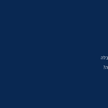
בלה
ה