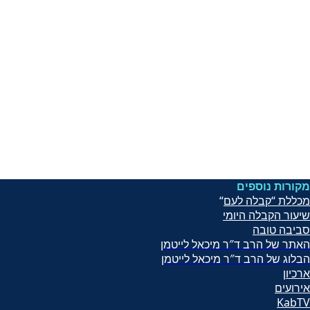
מקורות נוספים
מכללת “קבלה לעם
“
שיעור הקב
לה היומי
סביבה טובה
האתר של הרב ד″ר מיכאל לייטמן
הבלוג של הרב ד″ר מיכאל לייטמן
ארכיון
אירועים
KabTV