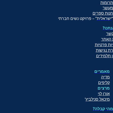
תרומות
מעשר
חנות ספרים
“
ישראלית
” – פרויקט נשים חברתי
נחנו
קשר
 האתר
יות פרטיות
ת נגישות
ן תלמידים
מאמרים
מדיה
קליפים
מרצים
אורן לוי
מיכאל סנילביץ
‘
מהי קבלה?