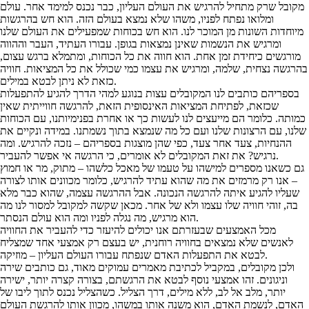
מקובל שרק מתחיל להרגיש את העולם העליון, כבר נכנס למימד אחר. עולם
ומלואו נפתח לפניו, משהו שלא נמצא בעולם הזה. הוא חש בהרגשות
מיוחדות השונות מן המוכר לנו. הוא חש בכוחות שמפעילים את העולם שלנו
ומרגיש את הנשמות שאינן נמצאות בגופן. עבורו העתיד, העבר וההווה
מורגשים כיחידת זמן אחת. הוא חווה את כל הכוחות, ומתמלא ברגש עצום,
בהרגשה נצחית, שלמה, ומרגיש את עצמו כמי שכולל את כל המציאות. חוויה
כזאת לא ניתן לבטא במילים.
בספריהם כותבים לנו המקובלים עצות בנוגע למהי הדרך להגיע להתפעלות
שכזאת, לפתיחת המציאות האינסופית הזאת, להרגשה חווייתית שאין
כמותה. כלומר הם מייעצים לנו לעשות כך או אחרת בפנימיותנו, עם הכוחות
שלנו, עם הרצונות שלנו ועם כל מה שנמצא בתוך נשמתנו. במידה ונקיים את
ההנחיות, צעד אחר צעד, כפי שהן מוצגות בספריהם – נזכה להרגיש. ומה
נרגיש? את זאת המקובלים לא אומרים, כי הרגשה אי אפשר להעביר.
גם כשאנו מספרים למישהו על טעמו של מאכל כלשהו – מתוק, מר או חמוץ
– אנו רק מרמזים את מה שהוא עתיד להרגיש, כלומר מכוונים אותו לצורה
שעליו להגיע איתה להרגשה הנכונה. אבל ההרגשה עצמה, שהוא כבר מלא
בה, זוהי חוויה שלו עצמו ולא של אחר. מכאן שקשה למקובל למסור לנו מה
הוא מרגיש, מה נגלה לפניו ומה הוא עולם הנסתר.
מכל האמצעים שבעזרתם אנו יכולים להיעזר כדי להעביר את החוויה
לאנשים שלא נמצאים בחוויה רוחנית, יש בעצם רק אמצעי אחד שמצליח
לבטא את התפעלות האדם שנפתח עבורו העולם העליון – מוזיקה.
ולכן מקובלים, במקביל לכתיבת מאמרים עמוקים מאוד, גם כותבים שירה
וניגונים. זהו אמצעי נוסף לבטא את הרגשתם, בצורה קצרה יותר, ישירה
יותר, מלב אל לב, ללא מילים, דרך הצליל. כשהצליל נכנס לתוך ליבו של
האדם, לנשמת האדם, הוא משנה אותו במשהו, מכוון אותו להרגשת העולם