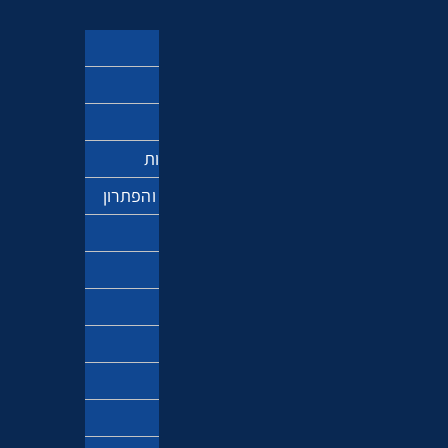
ספר הזוהר
מקובלים
משמעות החיים
מדע ותפיסת המציאות
אנטישמיות – הבעיה והפתרון
חגי ישראל
פרשת השבוע
ברוח הזמן
חינוך והורות
זוגיות
דיכאון