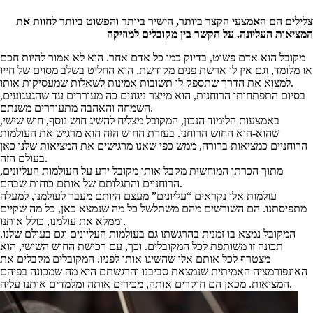
צלילים הם האמצעי הקצר ביותר, הישיר ביותר והפשוט ביותר לחוות את
המציאות העליונה. על הקשר בין מקובלים למוזיקה
מקובל הוא אדם פשוט, בדיוק כמו כל אדם אחר. הוא לא אמור להיות חכם
או מלומד, וגם אין לו ארשת פנים מקודשת. הוא החליט בשלב מסוים של חייו
למצוא את הדרך שתספק לו תשובות אמינות לשאלות שמעסיקות אותו.
בסיום התפתחותו הרוחנית, הוא מייצר ניגונים כה מעוררים עד שהגעגועים,
השמחה והאהבה מתעוררים משנתם.
באמצעות הלימוד הנכון, המקובל מצליח להשיג חוש נוסף, חוש שישי,
שהוא-הוא החוש הרוחני. בעזרת החוש הזה הוא מרגיש את העולמות
הרוחניים כמציאות ברורה, ממש כפי שאנו מרגישים את המציאות שלנו כאן
בעולם הזה.
מתוך הכרתו המוחשית מקבל אותו מקובל ידע על העולמות העליונים,
הרוחניים והתגלותם של אותם כוחות שבהם.
עולמות אלו נקראים “עליונים” מעצם היותם מעבר לעולמנו, למעלה
מתפיסתנו. הם השורשים מהם משתלשל כל מה שנמצא כאן, כל מה שקיים
וממלא את עולמנו, כולל אותנו.
המקובל נמצא בו זמנית בהרגשתו גם בעולמות העליונים וגם בעולם שלנו.
תכונה זו משותפת לכל המקובלים. וכך, עם רכישת החוש השישי, הוא
מצטרף לכל אותם אלו שהשיגו אותו לפניו. המקובלים מקבלים את
האינפורמציה האמיתית שנמצאת סביבנו והרגשתם היא מה שמכונה בפיהם
המציאות. מכאן הם חוקרים אותה, מכירים אותה ומלמדים אותנו עליה.