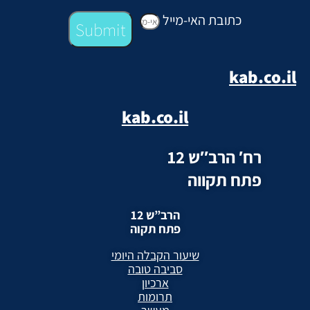
כתובת האי-מייל
Submit
kab.co.il
kab.co.il
רח′ הרב″ש 12
פתח תקווה
הרב”ש 12
פתח תקוה
שיעור הקבלה היומי
סביבה טובה
ארכיון
תרומות