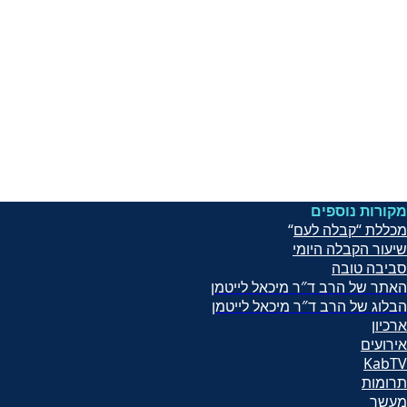
מקורות נוספים
מכללת “קבלה לעם
“
שיעור הקב
לה היומי
סביבה טובה
האתר של הרב ד″ר מיכאל לייטמן
הבלוג של הרב ד″ר מיכאל לייטמן
ארכיון
אירועים
KabTV
תרומות
מעשר