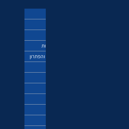
ספר הזוהר
מקובלים
משמעות החיים
מדע ותפיסת המציאות
אנטישמיות – הבעיה והפתרון
חגי ישראל
פרשת השבוע
ברוח הזמן
חינוך והורות
זוגיות
דיכאון