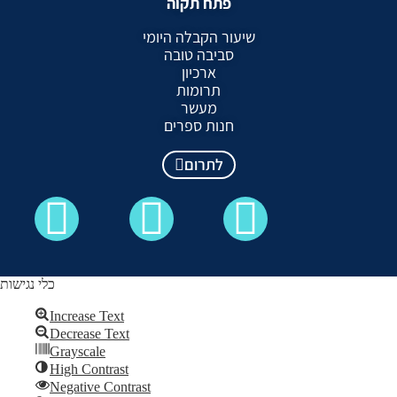
פתח תקוה
שיעור הקבלה היומי
סביבה טובה
ארכיון
תרומות
מעשר
חנות ספרים
לתרום
כלי נגישות
Increase Text
Decrease Text
כל הזכויות שמורות לקבלה לעם ©
Grayscale
High Contrast
Skip to content
Negative Contrast
Open