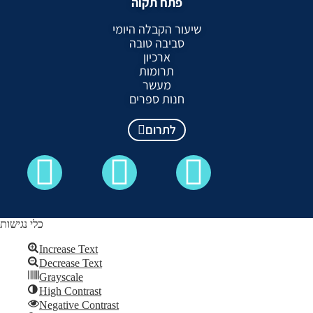
פתח תקוה
שיעור הקבלה היומי
סביבה טובה
ארכיון
תרומות
מעשר
חנות ספרים
לתרום
כלי נגישות
Increase Text
Decrease Text
כל הזכויות שמורות לקבלה לעם ©
Grayscale
High Contrast
Skip to content
Negative Contrast
Open