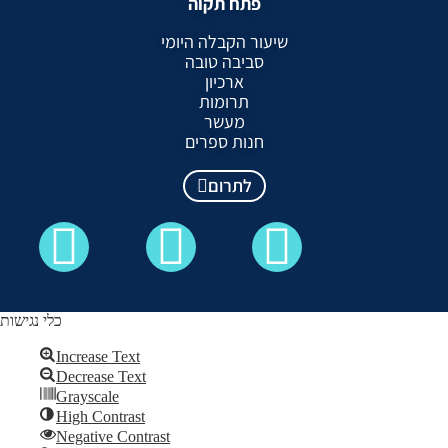
פתח תקוה
שיעור הקבלה היומי
סביבה טובה
ארכיון
תרומות
מעשר
חנות ספרים
לתרום
כלי נגישות
Increase Text
Decrease Text
כל הזכויות שמורות לקבלה לעם ©
Grayscale
High Contrast
Skip to content
Negative Contrast
Open