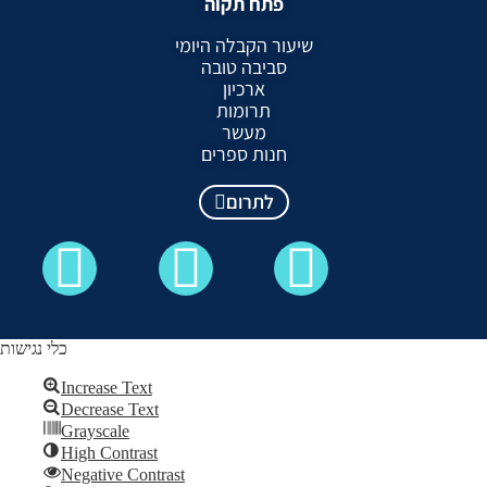
פתח תקוה
שיעור הקבלה היומי
סביבה טובה
ארכיון
תרומות
מעשר
חנות ספרים
לתרום
כלי נגישות
Increase Text
Decrease Text
כל הזכויות שמורות לקבלה לעם ©
Grayscale
High Contrast
Skip to content
Negative Contrast
Open