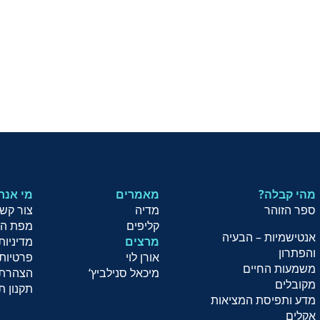
מהי קבלה?
מאמרים
?מי אנח
ספר הזוהר
מדיה
צור קש
קליפים
מפת ה
אנטישמיות – הבעיה
מרצים
מדיניות
והפתרון
אורן לוי
פרטיות
משמעות החיים
מיכאל סנילביץ
‘
הצהרת 
מקובלים
תקנון ת
מדע ותפיסת המציאות
אקלים