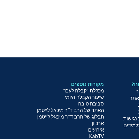
מקורות נוספים
נו
מכללת “קבלה לעם
“
ר
שיעור הקב
לה היומי
אתר
סביבה טובה
האתר של הרב ד″ר מיכאל לייטמן
הבלוג של הרב ד″ר מיכאל לייטמן
נגישות
ארכיון
למידים
אירועים
KabTV