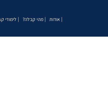
אודות
?מהי קבלה
לימודי ק