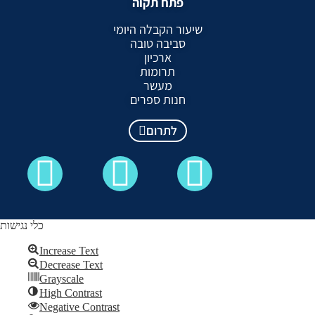
פתח תקוה
שיעור הקבלה היומי
סביבה טובה
ארכיון
תרומות
מעשר
חנות ספרים
לתרום
כלי נגישות
Increase Text
Decrease Text
כל הזכויות שמורות לקבלה לעם ©
Grayscale
High Contrast
Skip to content
Negative Contrast
Open