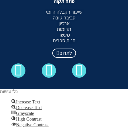
פתח תקוה
שיעור הקבלה היומי
סביבה טובה
ארכיון
תרומות
מעשר
חנות ספרים
לתרום
כלי נגישות
Increase Text
Decrease Text
כל הזכויות שמורות לקבלה לעם ©
Grayscale
High Contrast
Skip to content
Negative Contrast
Open