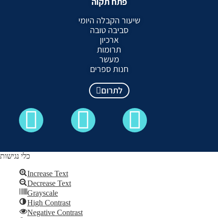
פתח תקוה
שיעור הקבלה היומי
סביבה טובה
ארכיון
תרומות
מעשר
חנות ספרים
לתרום
כלי נגישות
Increase Text
Decrease Text
כל הזכויות שמורות לקבלה לעם ©
Grayscale
High Contrast
Skip to content
Negative Contrast
Open