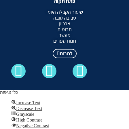
פתח תקוה
שיעור הקבלה היומי
סביבה טובה
ארכיון
תרומות
מעשר
חנות ספרים
לתרום
כלי נגישות
Increase Text
Decrease Text
כל הזכויות שמורות לקבלה לעם ©
Grayscale
High Contrast
Skip to content
Negative Contrast
Open