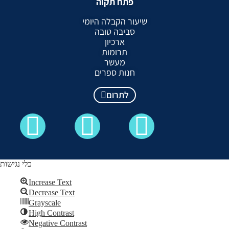
פתח תקוה
שיעור הקבלה היומי
סביבה טובה
ארכיון
תרומות
מעשר
חנות ספרים
לתרום
כלי נגישות
Increase Text
Decrease Text
כל הזכויות שמורות לקבלה לעם ©
Grayscale
High Contrast
Skip to content
Negative Contrast
Open