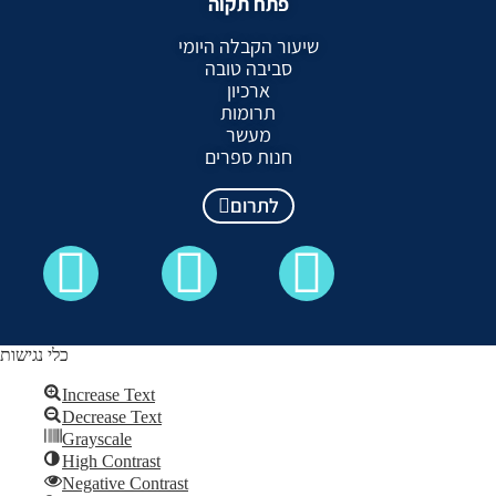
פתח תקוה
שיעור הקבלה היומי
סביבה טובה
ארכיון
תרומות
מעשר
חנות ספרים
לתרום
כלי נגישות
Increase Text
Decrease Text
כל הזכויות שמורות לקבלה לעם ©
Grayscale
High Contrast
Skip to content
Negative Contrast
Open