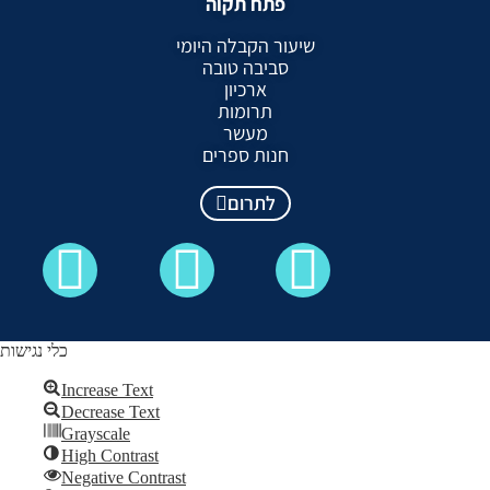
פתח תקוה
שיעור הקבלה היומי
סביבה טובה
ארכיון
תרומות
מעשר
חנות ספרים
לתרום
כלי נגישות
Increase Text
Decrease Text
כל הזכויות שמורות לקבלה לעם ©
Grayscale
High Contrast
Skip to content
Negative Contrast
Open