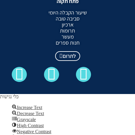
פתח תקוה
שיעור הקבלה היומי
סביבה טובה
ארכיון
תרומות
מעשר
חנות ספרים
לתרום
כלי נגישות
Increase Text
Decrease Text
כל הזכויות שמורות לקבלה לעם ©
Grayscale
High Contrast
Skip to content
Negative Contrast
Open