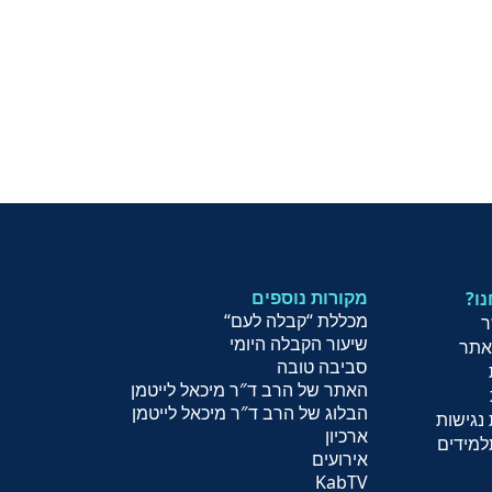
מקורות נוספים
נו
מכללת “קבלה לעם
“
ר
שיעור הקב
לה היומי
אתר
סביבה טובה
האתר של הרב ד″ר מיכאל לייטמן
הבלוג של הרב ד″ר מיכאל לייטמן
נגישות
ארכיון
למידים
אירועים
KabTV