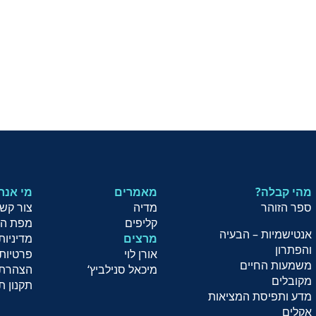
מהי קבלה?
מאמרים
?מי אנח
ספר הזוהר
מדיה
צור קש
קליפים
מפת ה
אנטישמיות – הבעיה
מרצים
מדיניות
והפתרון
אורן לוי
פרטיות
משמעות החיים
מיכאל סנילביץ
‘
הצהרת 
מקובלים
תקנון ת
מדע ותפיסת המציאות
אקלים