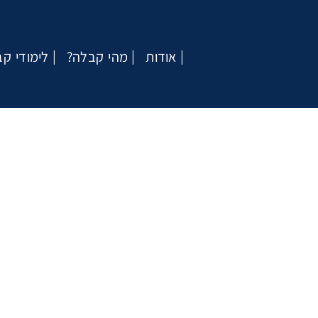
אודות
?מהי קבלה
לימודי ק