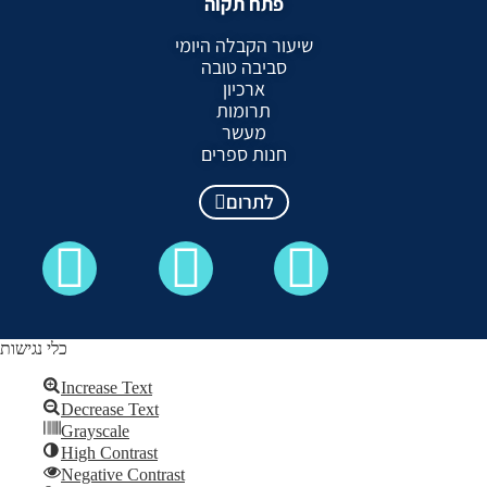
פתח תקוה
שיעור הקבלה היומי
סביבה טובה
ארכיון
תרומות
מעשר
חנות ספרים
לתרום
כלי נגישות
Increase Text
Decrease Text
כל הזכויות שמורות לקבלה לעם ©
Grayscale
High Contrast
Skip to content
Negative Contrast
Open