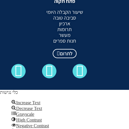
פתח תקוה
שיעור הקבלה היומי
סביבה טובה
ארכיון
תרומות
מעשר
חנות ספרים
לתרום
כלי נגישות
Increase Text
Decrease Text
כל הזכויות שמורות לקבלה לעם ©
Grayscale
High Contrast
Skip to content
Negative Contrast
Open