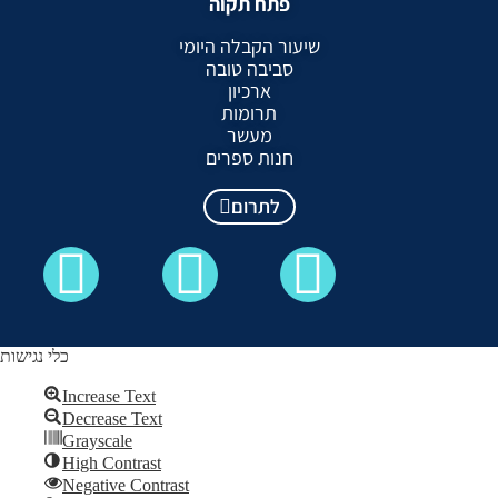
פתח תקוה
שיעור הקבלה היומי
סביבה טובה
ארכיון
תרומות
מעשר
חנות ספרים
לתרום
כלי נגישות
Increase Text
Decrease Text
כל הזכויות שמורות לקבלה לעם ©
Grayscale
High Contrast
Skip to content
Negative Contrast
Open