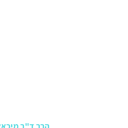
ת אלפי
ם את השיטה
מכל
אים – הדלת
הרב ד"ר מיכאל