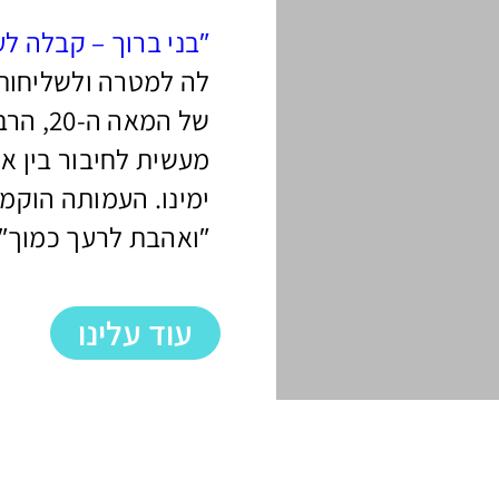
″
בני ברוך – קבלה ל
לה למטרה ולשליחות
של המא
מעשית לחיבור בין אנ
″ואהבת לרעך כמוך″ 
עוד עלינו