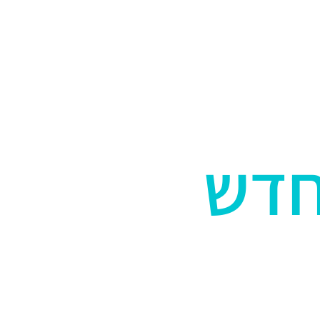
ה
עולמות תוכן
אירועים
מדיה
חנות ספרים
kabTv
צרו
חדש
ם הרוחני