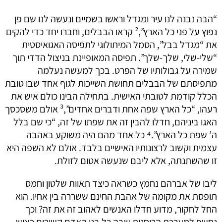
“הבה נבנה לנו עיר ומגדל וראשו בשמיים ונעשה לנו שם פן
נפוץ על פני כל הארץ”,² קראו הבבלים, וחברו יחד כדי להקים
את “מגדל בבל”, הסמל המיתולוגי לתפיסה האגואיסטית
“שלי-שלי, שלך-שלך”. תפיסה המאופיינת בניצול הדדי תוך
שמירה על גבולותיו של הפרט. בכך למעשה נעלמה
מתפיסתם של הבבלים תחושת השייכות לגוף אחד שבו טובת
הכלל קודמת לטובתי האישית. בתחילה הבינו כולם איש את
רעהו, “כל הארץ שפה אחת ודברים אחדים”,³ אולם משסכסך
האגו ביניהם, חדלו להבין זה את שפתו של זה, “כי שם בלל
ה’ שפת כל הארץ”.⁴ כל אחד מהם היה משוקע באהבה
עצמית וקשוב לרצונותיו האישיים בלבד. אולם לא השפה היא
זו שהשתנתה, אלא ליבם שנעשה אטום לזולת.
ליבו של אברהם נחמץ כשראה כיצד תאוות שלטון וחמס
תופסת את מקומה של אהבת החינם ששררה בין אחיו. הוא
החל לחקור, מדוע חדלו האנשים לאהוב זה את זה? וכך
נחשף למערכת הרוחנית שבה כל בני האדם קשורים כאיש