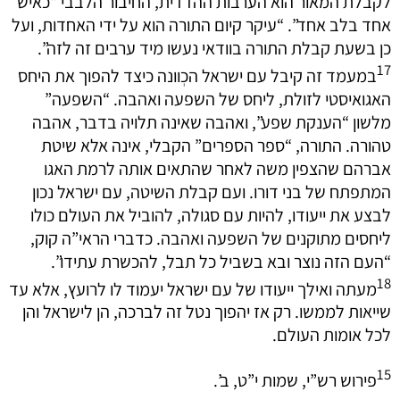
לקבלת המאור הוא הערבות ההדדית, החיבור הלבבי “כאיש
אחד בלב אחד”. “עיקר קיום התורה הוא על ידי האחדות, ועל
כן בשעת קבלת התורה בוודאי נעשו מיד ערבים זה לזה”.
17
במעמד זה קיבל עם ישראל הכְוונה כיצד להפוך את היחס
האגואיסטי לזולת, ליחס של השפעה ואהבה. “השפעה”
מלשון “הענקת שפע”, ואהבה שאינה תלויה בדבר, אהבה
טהורה. התורה, “ספר הספרים” הקבלי, אינה אלא שיטת
אברהם שהצפין משה לאחר שהתאים אותה לרמת האגו
המתפתח של בני דורו. ועם קבלת השיטה, עם ישראל נכון
לבצע את ייעודו, להיות עם סגולה, להוביל את העולם כולו
ליחסים מתוקנים של השפעה ואהבה. כדברי הראי”ה קוק,
“העם הזה נוצר ובא בשביל כל תבל, להכשרת עתידו”.
18
מעתה ואילך ייעודו של עם ישראל יעמוד לו לרועץ, אלא עד
שייאות לממשו. רק אז יהפוך נטל זה לברכה, הן לישראל והן
לכל אומות העולם.
15
פירוש רש”י, שמות י”ט, ב’.