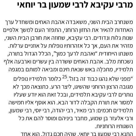
מרבי עקיבא לרבי שמעון בר יוחאי
משנחרב הבית השני, משאבדה אהבת האחים ומשחדל ערך
האחדות להאיר את החזון הרוחני, התפזר העם למשך אלפיים
שנות גלות ונדודים. רבי עקיבא, שחוזה את חורבן הבית השני,
מזהיר את העם, אך כל אזהרותיו נופלות על אוזניים ערלות.
משנתו הייחודית “ואהבת לרעך כמוך”, הכלל הגדול בתורה,
נשכחת מלב. אהבת האחים ששררה בין עשרים וארבעה אלף
תלמידיו, מתכּלָה באש שנאת חינם ומביאה למותם במגפה
25
“מפני שלא נהגו כבוד זה בזה”.
כלומר תלמידיו נופלים
מגובה הרצון הרוחני שהשיגו, ליצר הרע. כתוצאה מכך לא
נותרים לרבי עקיבא תלמידים, ובכל זאת הוא יודע שעליו
למסור את תורת הקבלה לדור הבא. הוא אוסף אליו חמישה
תלמידים חכמים: רבי מאיר, רבי יהודה, רבי יוסי, רבי שמעון,
ורבי אלעזר בן שמוע, מחבר ביניהם ומוסר להם את כל
השגותיו הרוחניות.
התנא רבי שמעון בר יוחאי, שהיה חכם גדול, הוא אחד