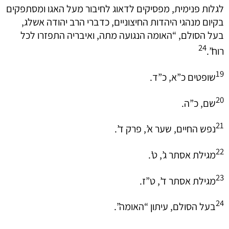
לגלות פנימית, מפסיקים לדאוג לחיבור מעל האגו ומסתפקים
בקיום מנהגי היהדות החיצוניים, כדברי הרב יהודה אשלג,
בעל הסולם, “האומה הנגועה מתה, ואיבריה התפזרו לכל
24
רוח”.
19
שופטים כ”א, כ”ד.
20
שם, כ”ה.
21
נפש החיים, שער א’, פרק ד’.
22
מגילת אסתר ג’, ט’.
23
מגילת אסתר ד’, ט”ז.
24
בעל הסולם, עיתון “האומה”.