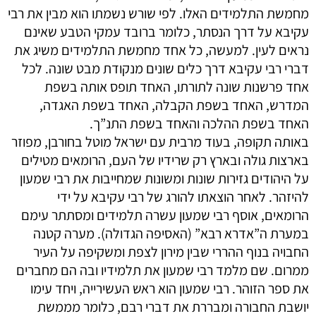
מחמשת התלמידים האלו. לפי שורש נשמתו הוא מבין את רבי
עקיבא על דרך הנסתר, כלומר ברובד עמקי הטבע שאינם
נראים לעין. למעשה, כל אחד מחמשת התלמידים משיג את
דברי רבי עקיבא דרך כלים שונים מנקודת מבט שונה. לכל
אחד פרשנות שונה לתורתו, האחד תופס אותה בשפת
המדרש, האחד בשפת הקבלה, האחד בשפת האגדה,
האחד בשפת ההלכה והאחד בשפת התנ”ך.
באותה תקופה, בעוד מרבית עם ישראל מוטל בחורבן, מפוזר
בארצות גולה ובארץ רק שרידיו של העם, הרומאים מטילים
על היהודים גזירות שונות ומשונות שמחייבות את רבי שמעון
להיזהר. לאחר הוצאתו להורג של רבי עקיבא על ידי
הרומאים, אוסף רבי שמעון עשרה תלמידים ומסתתר עימם
במערת ה”אדרא רבא” (האסיפה הגדולה). מערה קטנה
החבויה בנוף ההררי שבין מירון לצפת ומשקיפה על העיר
ממרום. שם מלמד רבי שמעון את תלמידיו ובה הם מחברים
את ספר הזוהר. רבי שמעון הוא ראש העשירייה, ויחד עימו
יושבת החבורה ומבררת את דברי רבם, כלומר מממשת