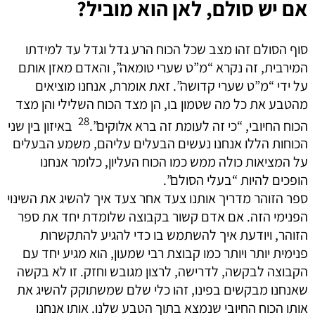
אם יש סולם, לאן הוא מוביל?
סוף הסולם זהו מצב שכל הכוח הרע גדל וגדל עד למידתו
המירבית, זה נקרא “מ”ט שערי טומאה”, והאדם מאזן אותם
על ידי “מ”ט שערי קדושה”. זאת אומרת, אנחנו מוציאים
מהטבע את כל מה שטמון בו, הן מצד הכוח השלילי והן מצד
28
הכוח החיובי, “כי זה לעומת זה ברא אלוקים”.
באיזון בין שני
הכוחות הללו אנחנו נעשים הבעלים עליהם, משמע הבעלים
על המציאות כולה ממש כמו הכוח העליון, כלומר אנחנו
הופכים להיות “בעלי הסולם”.
ספר הזוהר מדריך אותנו צעד אחר צעד איך להשיג את השינוי
הפנימי הזה. אם אדם קשור בקבוצה שלומדת יחד את ספר
הזוהר, ויודעת איך להשתמש בו כדי להגיע להתקשרות
פנימית יותר ויותר כמו קבוצת רבי שמעון, הוא מגיע יחד עם
הקבוצה לבקשה, לדרישה, לרצון מגובש וחזק. זו לא בקשה
שאנחנו מבקשים בפינו, זהו כלי שלם שמשתוקק להשיג את
אותו הכוח החיובי שנמצא בתוך הטבע שלנו. אותו אנחנו