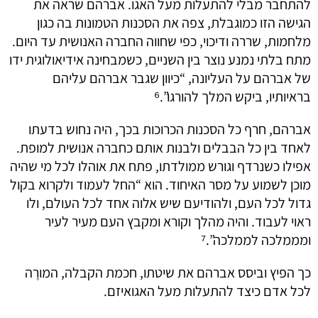
להתחבר מבלי להתעלות מעל האגו. אברהם שראה את
הגישה הזו כמוגבלת, צפה את הסכנות הטמונות בה כגון
מלחמות, שררה ודיכוי, כפי שחווה החברה האנושית עד היום.
מתח בלתי נמנע נוצר בין השניים, כשמבחינה אידיאולוגית ידו
של אברהם על העליונה, “כיוון שגבר אברהם עליהם
בראיותיו, ביקש המלך להורגו”.⁶
אברהם, חרף כל הסכנות הכרוכות בכך, היה נחוש בדעתו
לאחד בין כל הבבלים ולבנות אותם כחברה אנושית למופת.
אפילו כשנרדף וגורש ממולדתו, פתח את אוהלו לכל מי שהיה
מוכן לשמוע על מסר האיחוד. הוא “החל לעמוד ולקרוא בקול
גדול לכל העם, ולהודיעם שיש אלוה אחד לכל העולם, ולו
ראוי לעבוד. והיה מהלך וקורא ומקבץ העם מעיר לעיר
ומממלכה לממלכה”.⁷
כך הפיץ וביסס אברהם את שיטתו, חכמת הקבלה, המורָה
לכל אדם כיצד להתעלות מעל האגואיזם.