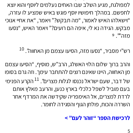
למפולגת, מגיע השלב שבו האחים נעלמים ליוסף והוא יוצא
לחפשם. במהלך חיפושיו יוסף פוגש באיש שמציע לו עזרה,
“וישאלהו האיש לאמור, “מה תבקש?” ויאמר, “את אחיי אנוכי
מבקש. הגידה נא לי, איפה הם רועים?” ויאמר האיש, “נסעו
מזה””. ⁹
10
רש”י מסביר, “נסעו מזה, הסיעו עצמם מן האחווה”.
והרב ברוך שלום הלוי האשלג, הרב”ש, מוסיף, “הסיעו עצמם
מן האחווה, היינו שאינם רוצים להתחבר עימך. וזה גרם בסופו
11
של דבר, שעם ישראל נכנסו לגלות מצרים”.
הקרע הפנימי
בעם מוביל לשפל כלכלי בארץ כנען, והרעב מאלץ אותם
לרדת למצרים, אל האימפריה שקידשה את המרדף אחר
השררה והכוח, פולחן הגוף והסגידה לחומר.
לרכישת הספר “זוהר לעם” >
5