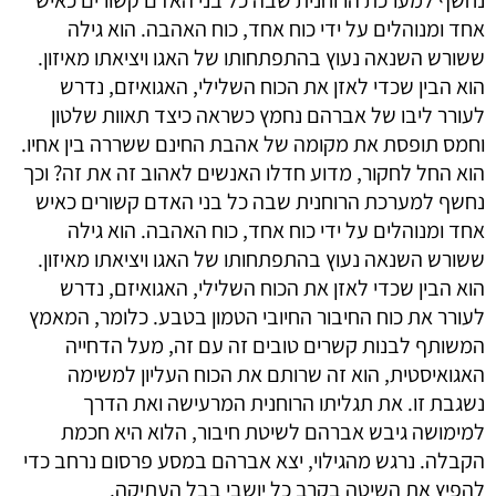
אחד ומנוהלים על ידי כוח אחד, כוח האהבה. הוא גילה
ששורש השנאה נעוץ בהתפתחותו של האגו ויציאתו מאיזון.
הוא הבין שכדי לאזן את הכוח השלילי, האגואיזם, נדרש
לעורר ליבו של אברהם נחמץ כשראה כיצד תאוות שלטון
וחמס תופסת את מקומה של אהבת החינם ששררה בין אחיו.
הוא החל לחקור, מדוע חדלו האנשים לאהוב זה את זה? וכך
נחשף למערכת הרוחנית שבה כל בני האדם קשורים כאיש
אחד ומנוהלים על ידי כוח אחד, כוח האהבה. הוא גילה
ששורש השנאה נעוץ בהתפתחותו של האגו ויציאתו מאיזון.
הוא הבין שכדי לאזן את הכוח השלילי, האגואיזם, נדרש
לעורר את כוח החיבור החיובי הטמון בטבע. כלומר, המאמץ
המשותף לבנות קשרים טובים זה עם זה, מעל הדחייה
האגואיסטית, הוא זה שרותם את הכוח העליון למשימה
נשגבת זו. את תגליתו הרוחנית המרעישה ואת הדרך
למימושה גיבש אברהם לשיטת חיבור, הלוא היא חכמת
הקבלה. נרגש מהגילוי, יצא אברהם במסע פרסום נרחב כדי
להפיץ את השיטה בקרב כל יושבי בבל העתיקה.