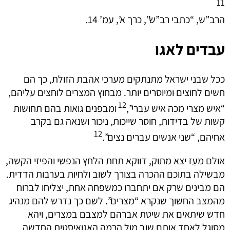
11
הרב”ש, “כתבי רב”ש”, כרך א’, עמ’ 14.
עבדים לאגו
ככל שבני ישראל מתנתקים מערכי אהבת הזולת, כך הם
חשים לחוצים ומיוסרים יותר. מבחוץ המצרים לוחצים עליהם,
12
“איש מצרי מכה איש עברי”,
ומבפנים גואות בהם תחושות
קשות של בדידות, חוסר שייכות, ניכור ושנאה גם בקרב
12
אחיהם, “שני אנשים עברים נצים”.
אולם מעַז יצא מתוק, דווקא תחת הלחץ הנפשי והפיזי הקשה,
מבשילה בתוכם ההכרה בצורך לשוב ולחיות בערבות הדדית.
הם מבינים שרק אם יתחברו כמשפחה אחת, יצליחו לברוח
מהמצב החשוך שנקרא “מצרים”. לשם כך נדרש להם מנהיג
חדש שיתאים את שיטת אברהם למצבם במצרים, ויהא
מסוגל לאחד אותם שוב מול הרמה האגואיסטית החדשה.