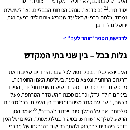
המקדש שבתוכם, לא הועיל המקדש החיצוני ונהרסו
21
יסודותיו”.
נבוכדנצר, מנהיג הכוחות הבבליים, נצר לשושלת
נמרוד, נלחם בבני ישראל עד שמביא אותם לידי כניעה ואת
ירושלים לחורבן.
לרכישת הספר “זוהר לעם” >
גלות בבל – בין שני בתי המקדש
העם יוצא לגלות בבל ונפוץ לכל עבר. היהודים שאיבדו את
דרגתם הרוחנית ונמצאים כעת בשליטת האגו והחומרנות,
מחפשים נתיבי פרנסה ומסחר. שישים שנים חולפות, הפירוד
ביניהם הולך וגדל, וכך גם סכנת ההשמדה המרחפת מעל
ראשם, “ישנו עם אחד מפוזר ומפורד בין העמים, בכל מדינות
22
מלכותך. אם על המלך טוב, ייכתב לאבדם”,
אומר המן
הרשע למלך אחשוורוש, בסיפור מגילת אסתר. האיום של המן
דוחק ביהודים להתכנס ולהתחבר שוב בהנהגתו של מרדכי