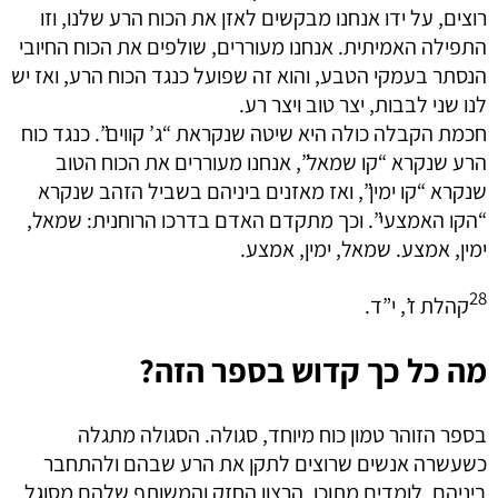
רוצים, על ידו אנחנו מבקשים לאזן את הכוח הרע שלנו, וזו
התפילה האמיתית. אנחנו מעוררים, שולפים את הכוח החיובי
הנסתר בעמקי הטבע, והוא זה שפועל כנגד הכוח הרע, ואז יש
לנו שני לבבות, יצר טוב ויצר רע.
חכמת הקבלה כולה היא שיטה שנקראת “ג’ קווים”. כנגד כוח
הרע שנקרא “קו שמאל”, אנחנו מעוררים את הכוח הטוב
שנקרא “קו ימין”, ואז מאזנים ביניהם בשביל הזהב שנקרא
“הקו האמצעי”. וכך מתקדם האדם בדרכו הרוחנית: שמאל,
ימין, אמצע. שמאל, ימין, אמצע.
28
קהלת ז’, י”ד.
מה כל כך קדוש בספר הזה?
בספר הזוהר טמון כוח מיוחד, סגולה. הסגולה מתגלה
כשעשרה אנשים שרוצים לתקן את הרע שבהם ולהתחבר
ביניהם, לומדים מתוכו. הרצון החזק והמשותף שלהם מסוגל