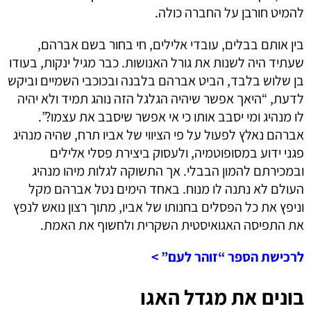
להמיט חורבן על החברה כולה.
בין אותם בבלים, עובדי אלילים, חי בחור בשם אברהם,
שעתיד היה לשנות את גורל האנושות. כבר מגיל ינקות, בעודו
בן שלוש בלבד, הביט אברהם בלבנה ובכוכבי השמיים וביקש
לדעת, “היאך אפשר שיהיה הגלגל הזה נוהג תמיד ולא יהיה
לו מנהיג ומי יסבב אותו כי אי אפשר שיסבב את עצמו?”.
אברהם נאלץ לפעול על פי הציווי של אביו תרח, שהיה מנהיג
פגני ידוע במסופוטמיה, ולעסוק ביצירת פסלי אלילים
ובמכירתם להמון הבבלי. אך התשוקה לגלות מיהו מנהיג
העולם לא נתנה לו מנוח. באחד הימים נטל אברהם מקל
וניפץ את כל הפסלים בחנותו של אביו, מתוך רצון נואש לנפץ
את התפיסה האגואיסטית השקרית ולחשוף את האמת.
לרכישת הספר “זוהר לעם” >
בונים את מגדל האגו