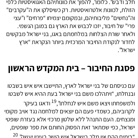
חלב ודבש”. כלומר, להפוך את כוונותיהם האגואיסטיות כלפי
הזולת, לכוונות אלטרואיסטיות. רק כשיסלקו את ה”עקרבים”
וה”נחשים” מליבותיהם, ובמקומם יצמיחו “פרחים” ו”עצי
פרי” של חיבור, יזכו לכבוש את הארץ גם במובן הגשמי.
ולאחר שורת הצלחות במלחמתם באגו, בני ישראל מבקשים
לחדור לנקודת החיבור המרכזית ביותר הנקראת “ארץ
ישראל”.
פסגת החיבור – בית המקדש הראשון
עם כניסתם של בני ישראל לארץ, התיישבו איש איש בשבטו
ובנחלתו, “ויתהלכו משם בני ישראל בעת ההיא איש לשבטו
19
ולמשפחתו ויצאו משם איש לנחלתו”,
ודאגו בעיקר
לקרוביהם, כשמדי פעם הם יוצאים למלחמה נגד אויב מקומי
ומנצחים. העם התנהל ללא שלטון מרכזי אלא בעזרת שופטי
ישראל, כפי שמתאר זאת הפסוק החותם את ספר שופטים,
20
“בימים ההם אין מלך בישראל איש הישר בעיניו יעשה”.