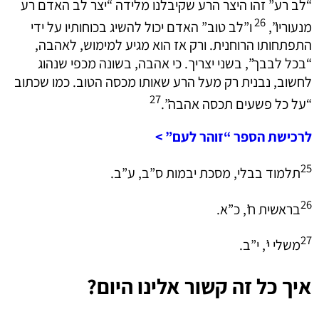
“לב רע” זהו היצר הרע שקיבלנו מלידה “יצר לב האדם רע
26
מנעוריו”,
ו”לב טוב” האדם יכול להשיג בכוחותיו על ידי
התפתחותו הרוחנית. ורק אז הוא מגיע למימוש, לאהבה,
“בכל לבבך”, בשני יצריך. כי אהבה, בשונה מכפי שנהוג
לחשוב, נבנית רק מעל הרע שאותו מכסה הטוב. כמו שכתוב
27
“על כל פשעים תכסה אהבה”.
לרכישת הספר “זוהר לעם” >
25
תלמוד בבלי, מסכת יבמות ס”ב, ע”ב.
26
בראשית ח’, כ”א.
27
משלי י’, י”ב.
איך כל זה קשור אלינו היום?