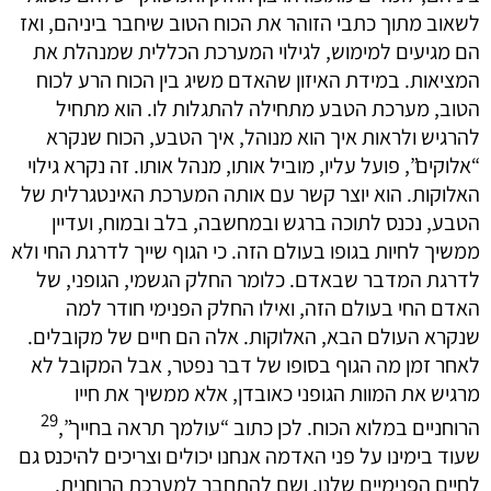
לשאוב מתוך כתבי הזוהר את הכוח הטוב שיחבר ביניהם, ואז
הם מגיעים למימוש, לגילוי המערכת הכללית שמנהלת את
המציאות. במידת האיזון שהאדם משיג בין הכוח הרע לכוח
הטוב, מערכת הטבע מתחילה להתגלות לו. הוא מתחיל
להרגיש ולראות איך הוא מנוהל, איך הטבע, הכוח שנקרא
“אלוקים”, פועל עליו, מוביל אותו, מנהל אותו. זה נקרא גילוי
האלוקות. הוא יוצר קשר עם אותה המערכת האינטגרלית של
הטבע, נכנס לתוכה ברגש ובמחשבה, בלב ובמוח, ועדיין
ממשיך לחיות בגופו בעולם הזה. כי הגוף שייך לדרגת החי ולא
לדרגת המדבר שבאדם. כלומר החלק הגשמי, הגופני, של
האדם החי בעולם הזה, ואילו החלק הפנימי חודר למה
שנקרא העולם הבא, האלוקות. אלה הם חיים של מקובלים.
לאחר זמן מה הגוף בסופו של דבר נפטר, אבל המקובל לא
מרגיש את המוות הגופני כאובדן, אלא ממשיך את חייו
29
הרוחניים במלוא הכוח. לכן כתוב “עולמך תראה בחייך”,
שעוד בימינו על פני האדמה אנחנו יכולים וצריכים להיכנס גם
לחיים הפנימיים שלנו, ושם להתחבר למערכת הרוחנית.