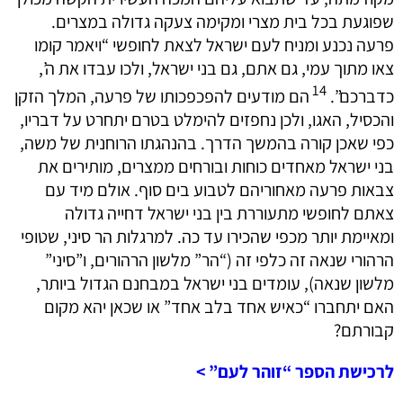
שפוגעת בכל בית מצרי ומקימה צעקה גדולה במצרים.
פרעה נכנע ומניח לעם ישראל לצאת לחופשי “ויאמר קומו
צאו מתוך עמי, גם אתם, גם בני ישראל, ולכו עבדו את ה’,
14
כדברכם”.
הם מודעים להפכפכותו של פרעה, המלך הזקן
והכסיל, האגו, ולכן נחפזים להימלט בטרם יתחרט על דבריו,
כפי שאכן קורה בהמשך הדרך. בהנהגתו הרוחנית של משה,
בני ישראל מאחדים כוחות ובורחים ממצרים, מותירים את
צבאות פרעה מאחוריהם לטבוע בים סוף. אולם מיד עם
צאתם לחופשי מתעוררת בין בני ישראל דחייה גדולה
ומאיימת יותר מכפי שהכירו עד כה. למרגלות הר סיני, שטופי
הרהורי שנאה זה כלפי זה (“הר” מלשון הרהורים, ו”סיני”
מלשון שנאה), עומדים בני ישראל במבחנם הגדול ביותר,
האם יתחברו “כאיש אחד בלב אחד” או שכאן יהא מקום
קבורתם?
לרכישת הספר “זוהר לעם” >