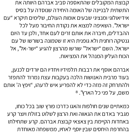
קבוצת המקובלים שהתאספה סביב אברהם היוותה את
התשתית לבניינה של האומה היחידה שנוסדה על בסיס
אידיאולוגי ומנציגי שבעים אומות העולם, שלימים תיקרא “עם
ישראל”. השאיפה למצוא את נקודת החיבור מעל לכל
ההבדלים, חיברה את אותם זרים לעם אחד, ולכן עד היום
גנטיקה רוחנית ולא גופנית היא זו שטמונה בשורשו של עם
ישראל. השם “ישראל” שורשו מהרצון להגיע “ישר-אל”, אל
הכוח העליון המנהל את המציאות.
אברהם אוסף את רבבות תלמידיו ויחדיו הם יורדים לכנען,
בעוד מרבית האנושות הלכה בעקבות עצת נמרוד להתפזר
ולהתרחק זה מזה כדי לא להפריע איש לרעהו, “ויפץ ה’ אותם
משם, על פני כל הארץ”. ⁸
כמאתיים שנים חולפות והאגו כדרכו פורץ שוב בכל כוחו,
מגביר באדם את הגאווה ואת הרצון לשלוט בזולת ויוצר קרע
באחדות הקיימת בין צאצאי קבוצת אברהם. קרע שתחילתו
בהחרפת היחסים שבין יוסף לאחיו, ממשפחה מאוחדת