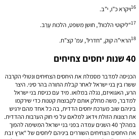
16
ויקרא כ”ו, י”ב.
17
“ליקוטי הלכות”, חושן משפט, הלכות עָרֵב.
18
הראי”ה קוק, “חדריו”, עמ’ קצ”ח.
40 שנות יחסים צחיחים
הכניסה למדבר מסמלת את היחסים הצחיחים ונטולי הקרבה
ששרו בין בני ישראל לאחר קבלת התורה בהר סיני. היצר
הרע, האגואיזם, נגלה במלואו. מיד עם כניסת בני ישראל
למדבר, משה מחלק אותם לקבוצות קטנות כדי שירקמו
ביניהם שוב מערכת יחסים הדדית, בה כל אחד מהם ירגיש
את רצונות הזולת וידאג למלאם על פי חוק הערבות ההדדית.
במהלך 40 השנים עמדה בפני בני ישראל המשימה להפוך
את היחסים הצחיחים השוררים ביניהם ליחסים של “ארץ זבת