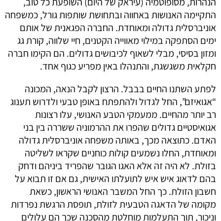
הנהרות, מסופוטמיה (עיראק של היום) השופעת כל טוב,
התקיימה האנושות באחווה ובתחושת שותפות גורל, כמשפחה
אוניברסלית גדולה ומאוחדת. החברה הפגאנית של אותם
ימים הסתפקה במילוי מאווייה הקטנים, חיי שלווה, קורת גג
ומזון בסיסי, מבלי לשאוף לכיבושים גדולים. הם הקימו חברה
חקלאית משגשגת, והתנהלו באין מפריע כגוף אחד.
לפתע השתנו החיים בבבל. הרצון לקבל הנאה, המכונה
“אגואיזם”, החל לגדול ולהתפתח באופן טבעי ולדרוש תענוג
רב יותר מהחיים. ממעמקי הטבע האנושי, עלו רצונות
אגואיסטיים גדולים שהפרו את ההרמוניה ששררה בין בני
האדם. כתוצאה מכך, באותה משפחה אוניברסלית גדולה
ומאוחדת, החלו נשמעים קולות כוחניים שקראו לשליטה
בזולת. לא היה זה אלא האגו הגובר שהפריד ביניהם ודחק
בהם לדאוג איש איש לתועלתו האישית, גם אם זו תבוא על
חשבון הזולת. כך החל המשבר האנושי הראשון, כשאת
מקומה של הדאגה הטבעית לזולת, תופסת הרגשת נפרדות
וניכור, תוך התעלמות מוחלטת מהסכנה שכך הם עלולים