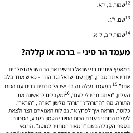
12
שמות ב’, י”א.
13
שם, י”ג.
14
שמות י”ב, ל”א.
מעמד הר סיני – ברכה או קללה?
במאמץ איתנים בני ישראל כובשים את הר השנאה וצולחים
יחדיו את המבחן, “וַיִּחַן שם ישראל נגד ההר – כאיש אחד בלב
15
אחד”.
במעמד נעלה זה בני ישראל כורתים ברית עם הכוח
16
העליון, “ואתם תהיו לי לעם”,
ומקבלים לראשונה את
התורה. מהי “התורה”? “תורה” מלשון “אורה”, “הוראה”.
כלומר, הוראה איך לפרוץ את גבולות האגואיזם הצר ולצאת
לעולם הרוחני בעזרת הכוח החיובי הטמון בטבע, המכונה
בספרי הקבלה בשם “המאור המחזיר למוטב”. התנאי