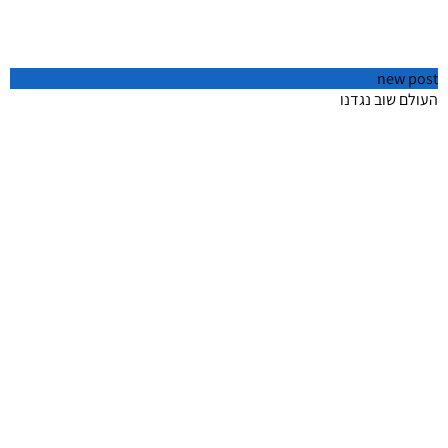
new post
אנ
העולם שוב נגדנו
שת