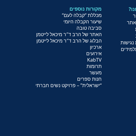
מקורות נוספים
נו
מכללת “קבלה לעם
“
ר
שיעור הקב
לה היומי
אתר
סביבה טובה
האתר של הרב ד″ר מיכאל לייטמן
הבלוג של הרב ד″ר מיכאל לייטמן
נגישות
ארכיון
למידים
אירועים
KabTV
תרומות
מעשר
חנות ספרים
“
ישראלית
” – פרויקט נשים חברתי