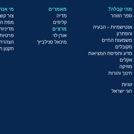
מהי קבלה?
מאמרים
?מי אנח
ספר הזוהר
מדיה
צור קש
קליפים
מפת ה
אנטישמיות – הבעיה
מרצים
מדיניות
והפתרון
אורן לוי
פרטיות
משמעות החיים
מיכאל סנילביץ
‘
הצהרת 
מקובלים
תקנון ת
מדע ותפיסת המציאות
אקלים
מוזיקה
חינוך והורות
זוגיות
חגי ישראל