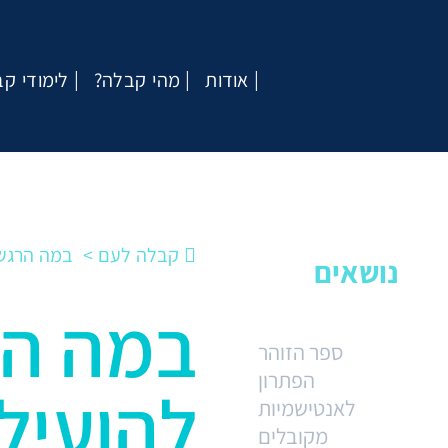
אודות
?מהי קבלה
לימודי ק
קבלה לעם
במה הרגשת
נושאים
במה הר
ספר הזוהר
הפתרון
להועיל 
לאנטישמיות
מקובלים