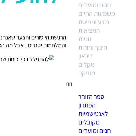
חגים ומועדים
משמעות החיים
מדע ותפיסת
המציאות
הרגשת הייסורים והצער שאנחנו 
זוגיות
והמלחמות יסתיימו. אבל מה הצע
חינוך והורות
דיכאון
אקלים
מוזיקה
ספר הזוהר
הפתרון
לאנטישמיות
מקובלים
חגים ומועדים