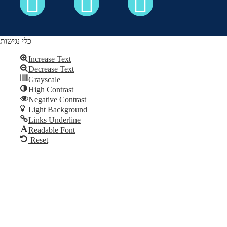
כלי נגישות
Increase Text
Decrease Text
כל הזכויות שמורות לקבלה לעם ©
Grayscale
High Contrast
Skip to content
Negative Contrast
Open
Light Background
toolbar
Links Underline
Readable Font
Reset