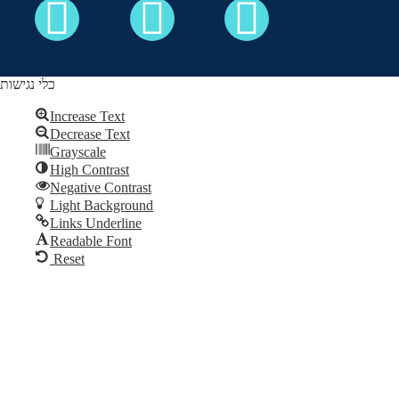
כלי נגישות
Increase Text
Decrease Text
כל הזכויות שמורות לקבלה לעם ©
Grayscale
High Contrast
Skip to content
Negative Contrast
Open
Light Background
toolbar
Links Underline
Readable Font
Reset