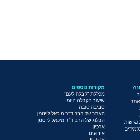
מקורות נוספים
נו
מכללת “קבלה לעם
“
ר
שיעור הקב
לה היומי
אתר
סביבה טובה
האתר של הרב ד″ר מיכאל לייטמן
הבלוג של הרב ד″ר מיכאל לייטמן
נגישות
ארכיון
למידים
אירועים
KabTV