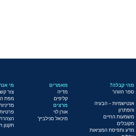
מהי קבלה?
מאמרים
?מי אנח
ספר הזוהר
מדיה
צור קש
קליפים
מפת ה
אנטישמיות – הבעיה
מרצים
מדיניות
והפתרון
אורן לוי
פרטיות
משמעות החיים
מיכאל סנילביץ
‘
הצהרת 
מקובלים
תקנון ת
מדע ותפיסת המציאות