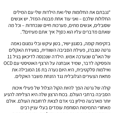
“גנבתם את החלומות שלי ואת הילדות שלי עם המילים
החלולות שלכם – ואני עוד אחת מבנות-המזל. יש אנשים
שסובלים, אנשים מתים, מערכות חיים שנכחדות – וכל מה
שאתם מדברים עליו הוא כסף? איך אתם מעיזים?”.
בזקיפות קומה, בסגנון ישיר, בטון עיקש ובלי גמגום נאמה
גרטה טונברג, פעילת הסביבה השוודית, בוועידת האקלים
של האו”ם שנערכה אמש. הילדה שנכנסה לדיכאון בגיל 11
והפסיקה לדבר, שמיד אובחנה על הרצף האוטיסטי עם OCD
ואילמות סלקטיבית, היא היום נערה בת 16 המובילה את
מחאת הצעירים הגלובלית נגד הזנחת משבר האקלים.
קולה של גרטה הפך להיות הקול הצלול של פעילי איכות
הסביבה ברחבי העולם. בכוח הרצון שלה היא הצליחה להניע
יותר מארבעה מיליון בני אדם לצאת לרחובות העולם. אולם
מאחורי התמימות הסוחפת עומדים בעלי עניין רבים