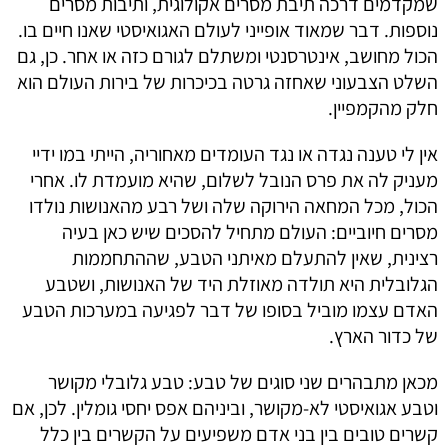
שמקדמים דרכה תיבת מסרים אקולוגית, ותיבות מסרים
נוספות. דבר שמאוד אופייני לעולם האגואיסטי שאנו חיים בו.
הכול מחושב, אינטרסנטי ומשתלם לגורם כזה או אחר. כן, גם
השלט הצבעוני שאחזה גרטה בכיכרות של בירות העולם הוא
חלק מהקמפיין.
אין לי טענה נגדה או נגד העומדים מאחוריה, הייתי במו ידיי
מעניק לה את פרס הנובל לשלום, שהיא מועמדת לו. אחרי
הכול, מכל המחאה הירוקה שלה ושל רבע מהאנושות נולדו
מסרים חיוביים: העולם מתחיל להסכים שיש כאן בעיה
רצינית, שאין להתעלם מאיתני הטבע, שההתחממות
הגלובלית היא תולדה מאוזלת היד של האנושות, ושטבע
האדם עצמו מוביל בסופו של דבר לפגיעה במערכות הטבע
של כדור הארץ.
מכאן מתבהרים שני סוגים של טבע: טבע גלובלי מקושר
וטבע אגואיסטי לא-מקושר, וביניהם אפס יחסי גומלין. לכן, אם
קשרים טובים בין בני אדם משפיעים על הקשרים בין כלל