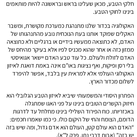
חלקי הטבע, מכאן שעלינו בראש ובראשונה להיות מותאמים
בינינו לחוקי הטבע.
האקולוגיה בכדור שלנו מתנהגת כמערכת מקושרת, ומשבר
האקלים שפוקד אותנו בעת הנוכחית נובע מהתנהגותו של
האדם, לא כתוצאה ממעשיו בידיים או ברגליים ולא כתוצאה
ממזון כזה או אחר שהוא מכניס לפיו אלא בעיקר מהיחס של
האדם לזולת ולעולם. כל עוד טבע האדם יישאר אגואיסטי
בלי רסן ופיקוח, ואף נציגות באו”ם אינה באמת דואגת לאיזון
האקולוגי העולמי אלא למראית עין בלבד, אפשר להיפרד
לשלום מכדור הארץ.
הפתרון היסודי והמשמעותי שיביא לאיזון הטבע הגלובלי הוא
חיזוק הקשרים הטובים בינינו על פני האגו שמתגלה
באכזריותו. כוח הפירוד השלילי בינינו מחלחל עד לדרגות
הדומם, הצומח והחי של היקום כולו. כי כמו שאמרו חכמים:
“האדם הוא עולם קטן, העולם הוא אדם גדול, ומה שיש בזה
יש בזה” (אבות דרבי נתן, פרק ל”א).