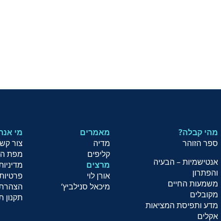
מהי קבלה?
מאמרים
?מי אנח
ספר הזוהר
מדיה
צור קש
קליפים
מפת ה
אנטישמיות – הבעיה
מרצים
מדיניות
והפתרון
אורן לוי
פרטיות
משמעות החיים
מיכאל סנילביץ
‘
הצהרת 
מקובלים
תקנון ת
מדע ותפיסת המציאות
אקלים