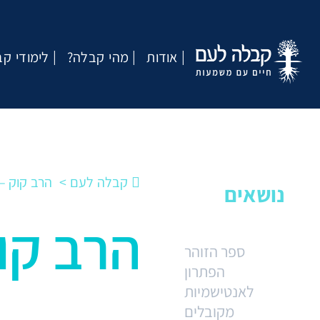
אודות
?מהי קבלה
לימודי ק
קבלה לעם
הרב קוק –
נושאים
הרב קו
ספר הזוהר
הפתרון
לאנטישמיות
מקובלים