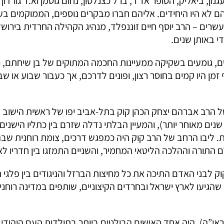
ון, ביאליק, הסופר אז”ר, ברל כצנלסון, נחום גוטמן וא.ד גורדון 
 לא היו היחידים. אליהם חברו מבקרים נוספים, הממוקמים ב
רים – הרב יוסף חיים זוננפלד, מנהיג הקהילה החרדית בירושלי
י באותן שנים.
ם, גומעים בשקיקה ממעיינות החכמה המתוקים של בן שיחתם, 
ן היו קמים בחוסר רצון, ופונים לדרכם, אך כעבור שבוע או שבוע
של הרב אברהם יצחק הכהן קוק בתל-אביב יפו של ראשית הישוב 
נים מאוחר יותר), והמעיין הבלתי נדלה שזרם בין כתליו הישנים
 ליבו הרחב של הרב קוק היה כמפגש דרכים, צומת רוחנית שב
 התורה וההלכה הליטאי המחמיר, והשניים התמזגו בין חדריו ל
 לבני האדם התיכה את כל מחיצות הברזל והניגודים בין פלגי 
 שהגיעו לארץ ישראל ובחרדים הקיצוניים, שותפים במדינה רוחנ
אי”ה), היה אחד האישים הבולטים ביותר בתולדות העם היהוד