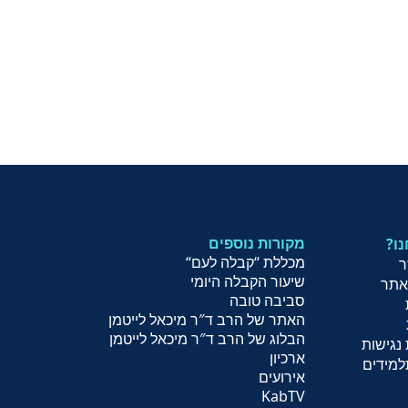
מקורות נוספים
נו
מכללת “קבלה לעם
“
ר
שיעור הקב
לה היומי
אתר
סביבה טובה
האתר של הרב ד″ר מיכאל לייטמן
הבלוג של הרב ד″ר מיכאל לייטמן
נגישות
ארכיון
למידים
אירועים
KabTV