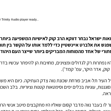
ur
Trinity Audio
player ready...
 שבשנת ה–60 לעצמאות ישראל נבחר דווקא הרב קוק לאישיות המשפיעה בי
שפגש את אלברט איינשטיין כדי ללמד אותו על הקשר בין ת
ורי של אחד מהמוחות המבריקים ביותר שייצר העם היהודי
ו נפתרות רק לגדולים ומצוינים, מחויבות הן להיפתר עכשיו בדר
וק, אדר היקר, עמ’ קמד’).
 העיר תל-אביב פורחת שכונת נווה צדק העתיקה. כיום היא משו
ראה.
ר לו בעבר נווה מדבר קסום שאליו היו מתקבצים מיטב אנשי הר