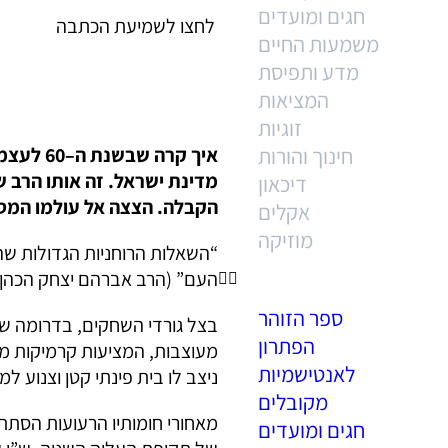
חגים ומועדים
לחצו לשמיעת הכתבה
משמעות החיים
מדע ותפיסת
המציאות
זוגיות
חינוך והורות
איך קרה
מדינת ישראל. זה אותו הרב 
דיכאון
הקבלה. הצצה אל עולמו המסת
אקלים
מוזיקה
“השאלות הרוחניות הגדולות שהי
העם” (הרב אברהם יצחק הכהן ק
ספר הזוהר
בצל גורדי השחקים, בדרומה של
הפתרון
לאנטישמיות
ניצב לו בית פינתי קטן וצנוע למ
מקובלים
מאחורי חומותיו הרעועות הסתת
חגים ומועדים