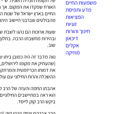
של תקופת העליה השניה. ש”י עגנ
משמעות החיים
האורח שפקדו את המקום. אך הם
מדע ותפיסת
החיים בארץ ישראל של שנות העש
המציאות
מהבולטים שברבני היישוב היהוד
זוגיות
חינוך והורות
שעות ארוכות הם נהגו לשבת ש
דיכאון
ובהירות מחשבתו הרבה. בחלוף זמ
אקלים
שוב.
מוזיקה
נווה מדבר זה היה כמובן ביתו 
(שהעתיק את מקומו לירושלים, ש
את דמותו הכריזמטית והמרתקת.
ההשכלה והרוח החילוני עם עולם
אהבתו החמה והעזה של הרב קוק
הוא ראה במתיישבים החילוניים
ביקש הרב קוק לייסד.
הרב אברהם יצחק הכהן קוק (הר