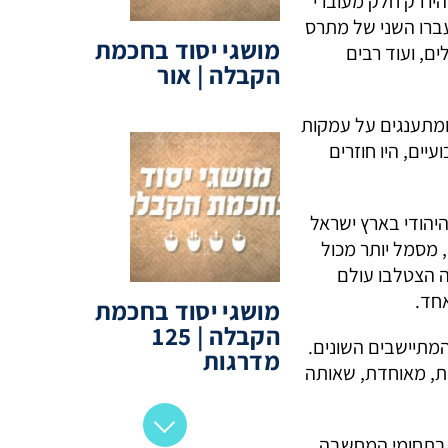
היו רק חלק מעוברי
עברו השני של מתרס
מושגי יסוד בחכמת
ם, ועוד רבים
הקבלה | אור
ומתענגים על עמקות
יים, היו חוזרים
היהודי בארץ ישראל
, מסמל יותר מכול
ה הצטלבו עולם
אחד.
מושגי יסוד בחכמת
הקבלה | 125
המתיישבים השונים.
מדרגות
ית, מאוחדת, שאותה
י בתחומי המחשבה,