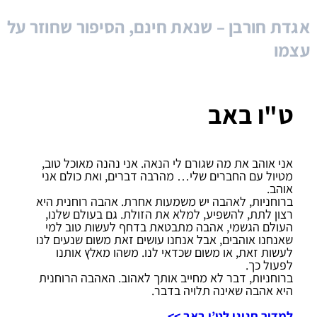
אגדת חורבן – שנאת חינם, הסיפור שחוזר על
עצמו
ט"ו באב
אני אוהב את מה שגורם לי הנאה. אני נהנה מאוכל טוב,
מטיול עם החברים שלי… מהרבה דברים, ואת כולם אני
אוהב.
ברוחניות, לאהבה יש משמעות אחרת. אהבה רוחנית היא
רצון לתת, להשפיע, למלא את הזולת. גם בעולם שלנו,
העולם הגשמי, אהבה מתבטאת בדחף לעשות טוב למי
שאנחנו אוהבים, אבל אנחנו עושים זאת משום שנעים לנו
לעשות זאת, או משום שכדאי לנו. משהו מאלץ אותנו
לפעול כך.
ברוחניות, דבר לא מחייב אותך לאהוב. האהבה הרוחנית
היא אהבה שאינה תלויה בדבר.
למדור חגיגי לט’ו באב >>