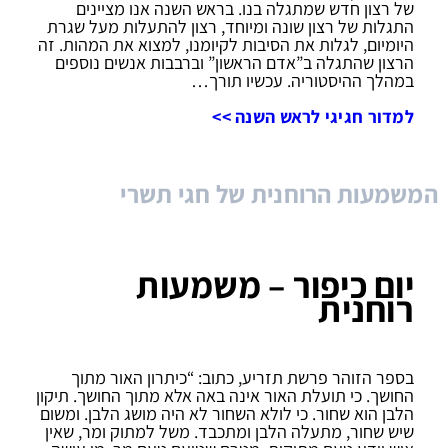
של רצון חדש שמתגלה בנו. בראש השנה אנו מציינים
התגלות של רצון שונה ומיוחד, רצון להתעלות מעל שגרת
היומיום, לגלות את הסיבות לקיומנו, למצוא את המהות. זה
הרצון שהתגלה ב”אדם הראשון” וברבבות אנשים נוספים
במהלך ההיסטוריה. עכשיו תורך…
למדור חגיגי לראש השנה >>
המשמעות הרוחנית של חגי תשרי
יום כיפור – משמעות
רוחנית
בספר הזוהר פרשת תזריע, כתוב: “כיתרון האור מתוך
החושך. כי תועלת האור אינה באה אלא מתוך החושך. תיקון
הלבן הוא שחור. כי לולא השחור לא היה מושג הלבן. ומשום
שיש שחור, מתעלה הלבן ומתכבד. משל למתוק ומר, שאין