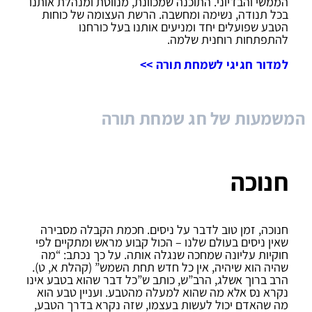
הממשי והבדיוני. התוכנה שמכוונת, מנווטת ומנהלת אותנו
בכל תנודה, נשימה ומחשבה. הרשת העצומה של כוחות
הטבע שפועלים יחד ומניעים אותנו בעל כורחנו
להתפתחות רוחנית שלמה.
למדור חגיגי לשמחת תורה >>
המשמעות של חג שמחת תורה
חנוכה
חנוכה, זמן טוב לדבר על ניסים. חכמת הקבלה מסבירה
שאין ניסים בעולם שלנו – הכול קבוע מראש ומתקיים לפי
חוקיות עליונה שמחכה שנגלה אותה. על כך נכתב: “מה
שהיה הוא שיהיה, אין כל חדש תחת השמש” (קהלת א, ט).
הרב ברוך אשלג, הרב”ש, כותב ש”כל דבר שהוא בטבע אינו
נקרא נס אלא מה שהוא למעלה מהטבע. ועניין טבע הוא
מה שהאדם יכול לעשות בעצמו, שזה נקרא בדרך הטבע,