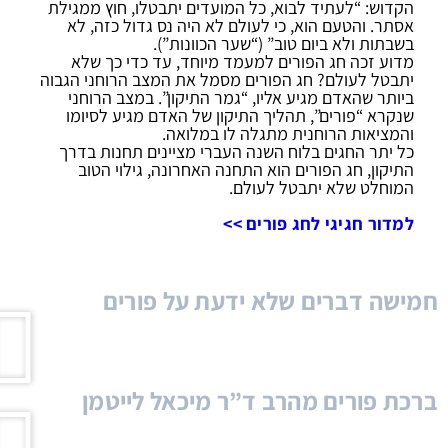
הקדוש: “לעתיד לבוא, כל המועדים יתבטלו, חוץ ממגילת
אסתר. והטעם הוא, כי לעולם לא היה נס גדול כזה, לא
בשבתות ולא ביום טוב” (“שער הכוונות”).
מדוע זכה חג הפורים למעמד מיוחד, עד כדי כך שלא
יתבטל לעולם? חג הפורים מסמל את המצב הרוחני הגבוה
ביותר שהאדם מגיע אליו, “גמר התיקון”. במצב הרוחני
שנקרא “פורים”, תהליך התיקון של האדם מגיע לסיומו
והמציאות הרוחנית מתגלה לו במלואה.
כל יתר החגים בלוח השנה העברי מציינים תחנות בדרך
התיקון, חג הפורים הוא התחנה האחרונה, גילוי הטוב
המוחלט שלא יתבטל לעולם.
למדור חגיגי לחג פורים >>
חמישה דברים שלא ידעת על פורים
ברכת פורים מהרב ד”ר מיכאל לייטמן