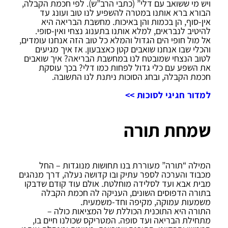
ויש מי ששואב עם דלי” (כתבי הרב”ש). לפי חכמת הקבלה,
הבורא ברא אותנו במטרה להשפיע לנו טוב ועונג עד
אין-סוף, הן בכמות והן באיכות. מחשבת הבריאה היא
להיטיב לנבראים, למלא אותנו בתענוג נצחי ואין-סופי.
אל מול חופי הים הגדול והמלא כל טוב הזה אנחנו עומדים,
והכלי שבו אנחנו שואבים קטן כאצבעון. אז איך מגיעים
לטוב הנצחי שמובטח לנו במחשבת הבריאה? איך שואבים
את השפע עם כלי גדול לפחות כמו דלי? בכך עוסקת
חכמת הקבלה, ובחג הסוכות ניתנת לנו התשובה.
למדור חגיגי לסוכות >>
שמחת תורה
המילה “תורה” מעוררת בנו תחושות מנוגדות – החל
מכבוד והערכה לספר עתיק ובו קדושה נעלה, דרך מנהגים
מבית אבא ועד לסלידה מוחלטת. אולם עוד קודם שדבקו
בתורה הדפוסים השונים, העניקה לה חכמת הקבלה
משמעות עמוקה, מקיפה וחד-משמעית.
התורה היא התוכנית הכוללת של המציאות כולה –
מתחילת הבריאה ועד סופה. המטריקס שכולנו חיים בו,