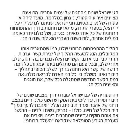
חגי ישראל שונים מהחגים של עמים אחרים. הם אינם
מציינים אירוע היסטורי, ניצחון במלחמה, מועד לידה או
פטירה של אדם מסוים. חגי ישראל, שניתנו לנו על ידי על
ידי האל, בספרי התורה, מתארים תחנות בדרך ההתפתחות
הרוחנית של כל אחד מאיתנו כאדם, ושל כולנו יחד כאומה.
במילים אחרות, לוח השנה העברי הוא לוח שנה רוחני.
תהליך ההתפתחות הרוחני שלנו, כמו שמתארים אותו
המקובלים, הוא למעשה תהליך של יצירת קשרי ערבות
הדדית בין בני אדם. הקשרים האלה נוצרים בהדרגה, שלב
אחרי שלב, ובכל פעם הם מתגלים ביתר עמקות. כל רמה
חדשה של קשר היא תחנה בדרך לשלב הסופי בתהליך –
חיבור ואיזון מושלם בין כל בני האדם לבריאה כולה. את
רמת הקשר החדשה שמתגלה בכל שלב, אנו חוגגים
ומציינים בכל חג.
ההיסטוריה של עם ישראל עוברת דרך מצבים שונים של
חיבור ופירוד. עד לימי בית המקדש השני כולנו חיינו במצב
רוחני של אהבה ואחדות בינינו. הכלל “ואהבת לרעך כמוך”
היה הכלל של חיינו. כולנו – גברים, נשים וילדים – הרגשנו
את אותם חוקים עדינים שמחברים בינינו ויוצרים את
מערכת הטבע המופלאה שנקראת “העולם הרוחני”.