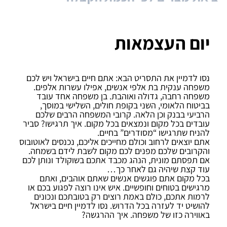
יום העצמאות
נסו לדמיין את התסריט הבא: אתם חיים בישראל ויש לכם
משפחה ענקית בת אלפי אנשים, אפילו עשרות אלפים.
משפחה רחבה, גדולה ואוהבת. בן משפחה אחד עובד
בביטוח הלאומי, השני בקופת חולים, השלישי במוסך,
הרביעי בבנק וכן הלאה. קרובי המשפחה הרבים שלכם
עובדים בכל מקום ונמצאים בכל מקום. איך תרגישו? סביר
להניח שתרגישו “מסודרים” בחיים.
אתם יוצאים לרחוב וכולם מחייכים אליכם, נכנסים לאוטובוס
והקרובים שלכם מפנים לכם מקום לשבת לידם בשמחה.
אם תפסתם מונית, הנהג מכבד אתכם בשוקולד ונותן לכם
עוד קצת שיהיה גם לאחר כך…
בכל מקום אתם פוגשים אנשים שאתם אוהבים, ואתם
מרגישים בטוחים וחופשיים. איש אינו רוצה לפגוע בכם או
לרמות אתכם, כולם באמת רוצים רק בטובתכם ונכונים
להושיט יד לעזרה בכל הדרוש. נסו לדמיין חיים בישראל
באווירה כזו של משפחה. איך ההרגשה?