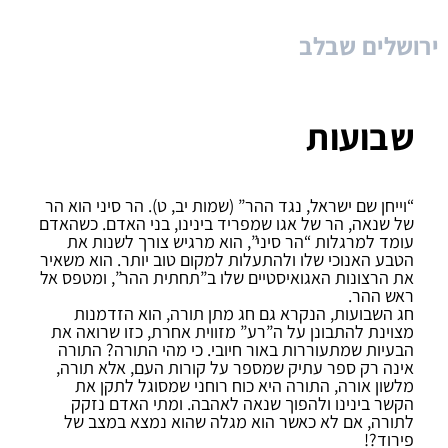
ירושלים שבלב
שבועות
“וייחן שם ישראל, נגד ההר” (שמות יב, ט). הר סיני הוא הר
של שנאה, הר של אגו שמפריד בינינו, בני האדם. כשהאדם
עומד למרגלות “הר סיני”, הוא מרגיש צורך לשנות את
הטבע האנוכי שלו ולהתעלות למקום טוב יותר. הוא משאיר
את הרצונות האגואיסטיים שלו ב”תחתית ההר”, ומטפס אל
ראש ההר.
חג השבועות, הנקרא גם חג מתן תורה, הוא הזדמנות
מצוינת להתבונן על ה”רע” מזווית אחרת, כזו שרואה את
הבעיות שמתעוררות באור חיובי. כי מהי התורה? התורה
אינה רק ספר עתיק שמספר על קורות העם, אלא תורה,
מלשון אורה, התורה היא כוח רוחני שמסוגל לתקן את
הקשר בינינו ולהפוך שנאה לאהבה. ומתי האדם נזקק
לתורה, אם לא כאשר הוא מגלה שהוא נמצא במצב של
פירוד?!