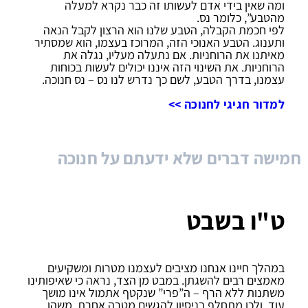
ומה שאין בידי אדם לעשותו זה כבר נקרא למעלה
מהטבע”, כלומר נס.
לפי חכמת הקבלה, הטבע שלנו הוא הרצון לקבל הנאה
ותענוג. הטבע האנוכי הזה, המרוכז בעצמו, הוא שמסתיר
מאיתנו את הרוחניות. אם נתעלה מעליו, נגלה את
הרוחניות. את השינוי הזה איננו יכולים לעשות בכוחות
עצמנו, בדרך הטבע, לשם כך נדרש לנו נס – נס חנוכה.
למדור חגיגי לחנוכה >>
חמישה דברים שלא ידעתם על חנוכה
ט"ו בשבט
במהלך חיינו אנחנו מציבים לעצמנו מטרות ומשקיעים
מאמצים רבים להשגתן. במבט מן הצד, נראה כי שאיפותינו
משתנות ללא הרף – ה”פרי” שנקטף אתמול אינו מושך
עוד, ולכן מתחלף בניסיון להגשים מטרה אחרת. משהו