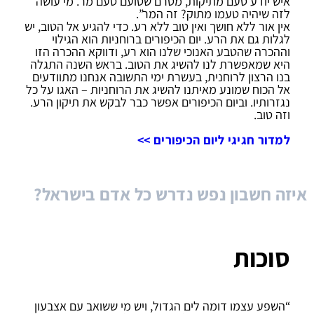
איש יודע טעם מתיקות, מטרם שטועם טעם מר. מי עושה
לזה שיהיה טעמו מתוק? זה המר”.
אין אור ללא חושך ואין טוב ללא רע. כדי להגיע אל הטוב, יש
לגלות גם את הרע. יום הכיפורים ברוחניות הוא הגילוי
וההכרה שהטבע האנוכי שלנו הוא רע, ודווקא ההכרה הזו
היא שמאפשרת לנו להשיג את הטוב. בראש השנה התגלה
בנו הרצון לרוחנית, בעשרת ימי התשובה אנחנו מתוודעים
אל הכוח שמונע מאיתנו להשיג את הרוחניות – האגו על כל
נגזרותיו. וביום הכיפורים אפשר כבר לבקש את תיקון הרע.
וזה טוב.
למדור חגיגי ליום הכיפורים >>
איזה חשבון נפש נדרש כל אדם בישראל?
סוכות
“השפע עצמו דומה לים הגדול, ויש מי ששואב עם אצבעון