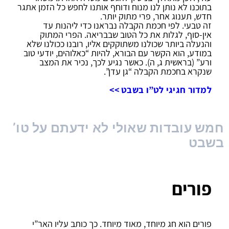
בתוכנו לא נותן לנו מנוח ודוחף אותנו לחפש כל הזמן אתגר
חדש, תענוג אחר, פרי מתוק יותר.
זה טבעי. לפי חכמת הקבלה נבראנו כדי ליהנות עד
אין-סוף, לגלות את כל הטוב שבבריאה. הפרי המתוק
והנעלה ביותר שכולנו משתוקקים אליו, רובנו ככולנו שלא
במודע, הוא הקשר עם הבורא, להיות “כאלוהים, יודעי טוב
ורע” (בראשית ג, ה). כאשר נגיע לכך, נכיר את המצב
שנקרא בחכמת הקבלה “גן עדן”.
למדור חגיגי לט”ו בשבט >>
חמש עובדות שאולי לא ידעתם על טו’
בשבט
פורים
פורים הוא חג מיוחד, מאוד מיוחד. כך כותב עליו האר”י