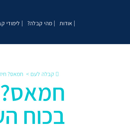
אודות
?מהי קבלה
לימודי ק
קבלה לעם
חמאס? חיזב
חמאס? 
בכוח הע