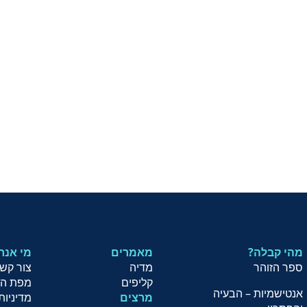
מהי קבלה?
מאמרים
?מי אנח
ספר הזוהר
מדיה
צור קש
קליפים
מפת ה
אנטישמיות – הבעיה
מרצים
מדיניות