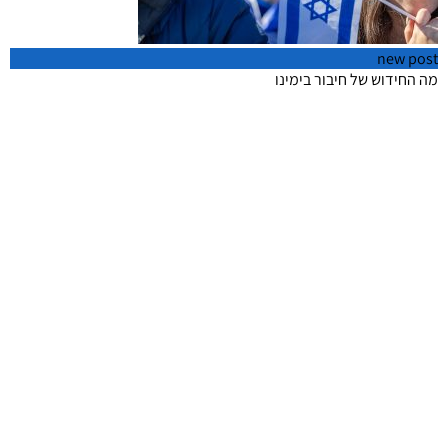
חר
הה
new post
מה החידוש של חיבור בימינו