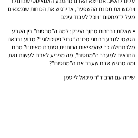
עלינו להשיג. אם ייצא האדם מהטבע האגואיסטי שבו נולד
וירכוש את תכונת ההשפעה, אז ירגיש את הכוחות שנמצאים
מעל ל”מחסום” ויוכל לעבוד עימם
▪ שאלות נבחרות מתוך הפרק: למה ה”מחסום” בין הטבע
הגשמי לטבע הרוחני מכונה “גבול פסיכולוגי”? מדוע נבראנו
מלכתחילה כך שהמציאות הרוחנית נסתרת מאיתנו? מהם
התנאים למעבר ה”מחסום”, מה מפריע לאדם לעשות זאת
ומה מרגיש אדם שעבר את ה”מחסום”?
שיחה עם הרב ד”ר מיכאל לייטמן