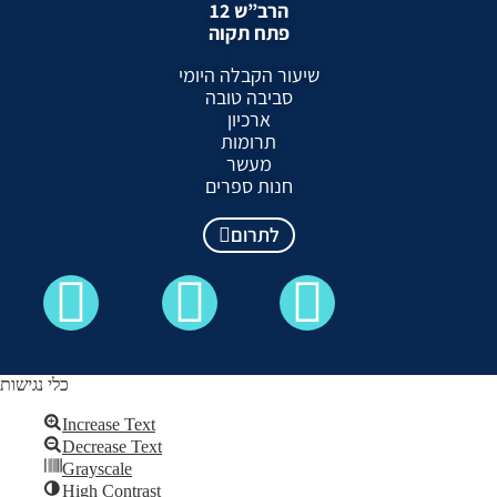
הרב”ש 12
פתח תקוה
שיעור הקבלה היומי
סביבה טובה
ארכיון
תרומות
מעשר
חנות ספרים
לתרום
כלי נגישות
Increase Text
Decrease Text
כל הזכויות שמורות לקבלה לעם ©
Grayscale
High Contrast