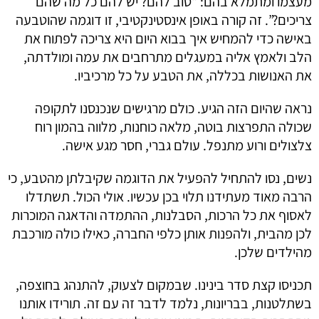
מעצמו ומתמלא בהם: “טוב להם? יש להם כל מה שהם
צריכים?”. זה קורה באופן אינסטינקטיבי, זו דוגמה שהוטבעה
באישה כדי להמחיש איך בבוא היום היא צריכה לפתוח את
הלב ולאמץ אליה במעגלים מתרחבים את עמה ומולדתה,
את האנושות בכללה, את הטבע על כל מרכיביו.
נראה שהיום הזה הגיע. כולם מרגישים שנכנסנו לתקופה
שכולה התפרצות בוטה, מלאה כוחנות, מלווה בהמון רוח
צלצולים ורוע מתנפל. עולם גברי, חסר מגע אישה.
נשים, נסו להתחיל להפעיל את הדוגמה שקיבלתן מהטבע, כי
הרבה מאוד מעתידנו תלוי בכן עכשיו. אולי הכול. תשתדלו
לאסוף את כל הרכות, הסבלנות, ההתמדה והדאגה המוכרות
לכן מהבית, ולהפנות אותן כלפי החברה, כאילו כולה מורכבת
מהילדים שלכן.
תכניסו קצת סדר בינינו. שבמקום לצעוק, להתנהג בחוצפה,
בשתלטנות, בבריונות, נלמד לדבר זה עם זה. תורידו אותנו