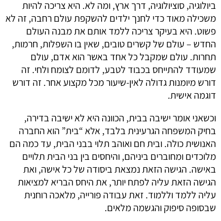
ביולוגיה, סוציולוגיה, דרך ארץ, ומה לא. היא צריכה להיות
משכילה מאוד כדי לחנך ילדים להשקפת עולם רחבה, זה לא
פשוט. היא בעיקר צריכה ללמד אותם את מבנה העולם
החדש – עולם של קשרים טובים, שאין בו השפלות, חרמות,
תחרות. עולם שמקבל כל אחד באשר הוא אדם, עולם
שמעודד להתייחס בכבוד לטבע, לדומם לצומח ולחי. זה
דורש מיומנות גדולה לאין-שיעור מכל מקצוע אחר. זה דורש
דוגמה אישית.
וכשאני אומר ישיבה בבית, הכוונה היא לא ישיבה בדירה,
בחיק המשפחה הגרעינית בלבד, אלא “בית” הוא החברה
האנושית כולה. ובית חם ואוהב תלוי בבני הבית, עד כמה הם
מלוכדים ומחוברים ביניהם, והיחסים בין בני הבית תלויים
באישה. הגישה הזאת נמצאת ביסודה של כל אישה, ואת
הגישה הזאת עליה לפתח יותר, את היחס הבריא למציאות
עליה ללמד וללמוד. זאת עבודה פורייה, מלאכה רוחנית
שבסופה סיפוק והגשמה מלאים.