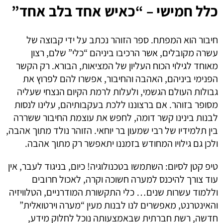
כלל חמישי – “כאיש אחד בלב אחד”
חיבור הוא המפתח. ספר הזוהר נכתב על ידי קבוצה של
עשרה מקובלים, אשר הרכיבו ביניהם “כלי” שלם, רצון
מאוחד לגילוי הכוח העליון של המציאות, הבורא. רק הקשר
הפנימי ביניהם, האהבה והחיבור, אפשרו להם לפרוץ את
גבולות העולם הגשמי, ולעלות לרמת הקיום הנצחי שעליה
מסופר בזוהר. אם ברצוננו ללכת בעקבותיהם, עלינו לנסות
לבנות בינינו קשר דומה, לחפש את עוצמת החיבור ששררה
בין תלמידיו של רבי שמעון בר יוחאי. הזוהר נולד מתוך אהבה,
ולכן גם גילויו המחודש בזמננו יתאפשר רק מתוך אהבה.
טיפ קטן לסיום: השתמשו בטכנולוגיה! כיום, בניגוד לעבר, אין
עוד צורך להיכנס למערה חשוכה וקרה, לאכול חרובים
וללמוד עשרות שנים… כלי התקשורת המודרניים, הטלוויזיה
והאינטרנט, מאפשרים לנו לבנות מעין “מערה וירטואלית”
חדשה, רשת חברתית שבאמצעותה נוכל לחלוק מידע,