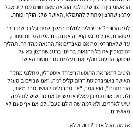
הראשוני בין הרצון שלנו לבין ההנאה שאנו חווים ממילויו. אבל
מרגע שהרצון מתחיל להתמלא, האושר שלנו הולך ופוחת.
למה הכוונה? אנו יכולים לחלום במשך שנים על רכישת דירה
מפוארת, אבל מרגע קנייתה אנו נהנים ממנה פחות ופחות,
עד שלאחר זמן מה אנו מאבדים את ההנאה מהדירה. תהליך
זה מאפיין את כל ההנאות בחיינו. ברגע שהרצון בא על
סיפוקו, התענוג חולף ואתו נעלמת גם תחושת האושר.
היטיב לתאר את התופעה ריצ’רד איסטרלין, מחלוצי מחקר
האושר באוניברסיטת דרום קליפורניה. “אנו שבויים ב’מעגל
הנהנתנות'”, הוא אמר, “אנו מִתְרַגלים לאושר מהר מאוד,
ולוקחים אותו כמובן מאליו או משווים את מה שיש לנו למה
שיש לאחרים, ולא למה שהיה לנו פעם”. לכן אנו אף פעם לא
מאושרים…
אז מה, הכל אבוד? דווקא לא.