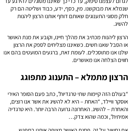
לגרום לעצמנו סיפוק, עד כדי כך שאיננו מסוגלים להירגע עד
שנמלא את מבוקשנו. מין, כסף, ידע, כבוד ושליטה הם רק
חלק מסוגי התענוגים שאותם דוחף אותנו הרצון ליהנות
להשיג.
הרצון ליהנות מכתיב את מהלך חיינו, וקובע את מנת האושר
או הסבל שאנו חשים. כשאיננו מצליחים לספק את הרצון
שלנו אנו מתוסכלים. לעומת זאת, ברגעים המועטים בהם אנו
חווים הצלחה אנו מאושרים.
הרצון מתמלא – התענוג מתפוגג
“בעולם הזה קיימות שתי טרגדיות”, כתב פעם הסופר האירי
אוסקר וויילד, “האחת – היא לא להשיג את אשר אנו רוצים,
והאחרת – להשיג. האחרונה גרועה הרבה יותר. היא טרגדיה
אמיתית”, וכמה שהוא צדק…
אם נחשוב על זה, פסגת האושר מציפה אותנו במפגש