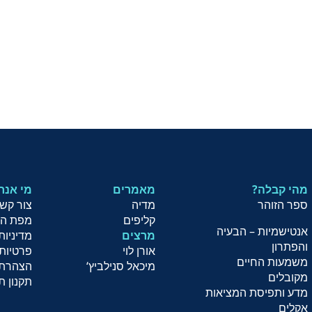
מהי קבלה?
מאמרים
?מי אנח
ספר הזוהר
מדיה
צור קש
קליפים
מפת ה
אנטישמיות – הבעיה
מרצים
מדיניות
והפתרון
אורן לוי
פרטיות
משמעות החיים
מיכאל סנילביץ
‘
הצהרת 
מקובלים
תקנון ת
מדע ותפיסת המציאות
אקלים