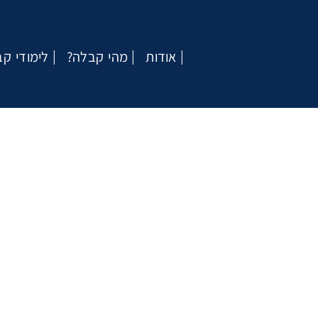
אודות
?מהי קבלה
לימודי ק