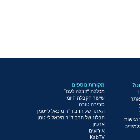
מקורות נוספים
נו
מכללת “קבלה לעם
“
ר
שיעור הקב
לה היומי
אתר
סביבה טובה
האתר של הרב ד″ר מיכאל לייטמן
הבלוג של הרב ד″ר מיכאל לייטמן
נגישות
ארכיון
למידים
אירועים
KabTV