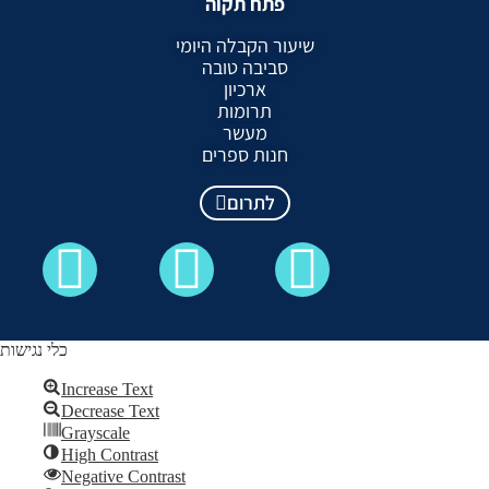
פתח תקוה
שיעור הקבלה היומי
סביבה טובה
ארכיון
תרומות
מעשר
חנות ספרים
לתרום
כלי נגישות
Increase Text
Decrease Text
כל הזכויות שמורות לקבלה לעם ©
Grayscale
High Contrast
Skip to content
Negative Contrast
Open