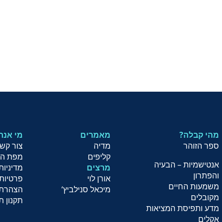
מהי קבלה?
מאמרים
?מי אנח
ספר הזוהר
מדיה
צור קש
קליפים
מפת ה
אנטישמיות – הבעיה
מרצים
מדיניות
והפתרון
אורן לוי
פרטיות
משמעות החיים
מיכאל סנילביץ
‘
הצהרת 
מקובלים
תקנון ת
מדע ותפיסת המציאות
אקלים