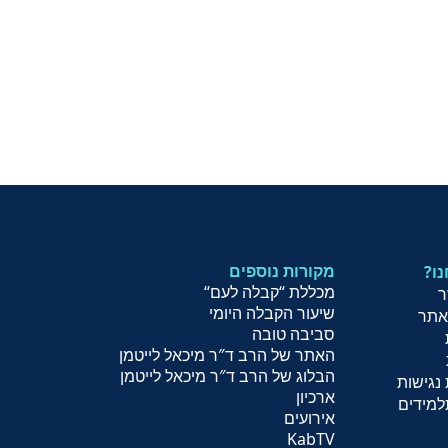
מקורות נוספים
נו
מכללת “קבלה לעם
“
ר
שיעור הקב
לה היומי
אתר
סביבה טובה
האתר של הרב ד″ר מיכאל לייטמן
הבלוג של הרב ד″ר מיכאל לייטמן
נגישות
ארכיון
למידים
אירועים
KabTV