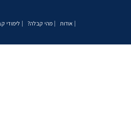
אודות
?מהי קבלה
לימודי ק