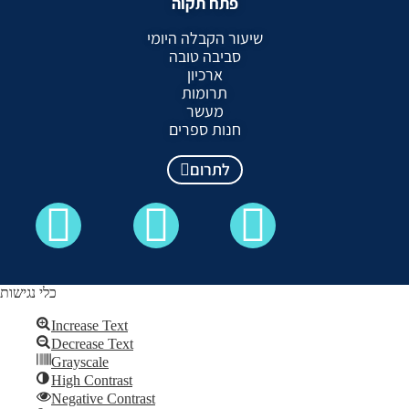
פתח תקוה
שיעור הקבלה היומי
סביבה טובה
ארכיון
תרומות
מעשר
חנות ספרים
לתרום
כלי נגישות
Increase Text
Decrease Text
כל הזכויות שמורות לקבלה לעם ©
Grayscale
High Contrast
Skip to content
Negative Contrast
Open