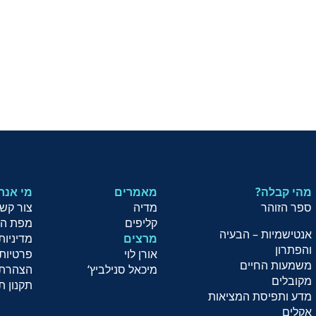
מהי קבלה?
מאמרים
?מי אנח
ספר הזוהר
מדיה
צור קש
קליפים
מפת ה
אנטישמיות – הבעיה
מרצים
מדיניות
והפתרון
אורן לוי
פרטיות
משמעות החיים
מיכאל סנילביץ
‘
הצהרת 
מקובלים
תקנון ת
מדע ותפיסת המציאות
אקלים