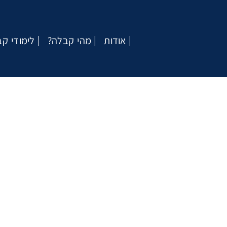
אודות
?מהי קבלה
לימודי ק