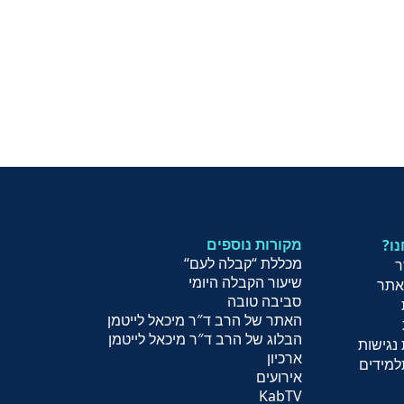
מקורות נוספים
נו
מכללת “קבלה לעם
“
ר
שיעור הקב
לה היומי
אתר
סביבה טובה
האתר של הרב ד″ר מיכאל לייטמן
הבלוג של הרב ד″ר מיכאל לייטמן
נגישות
ארכיון
למידים
אירועים
KabTV