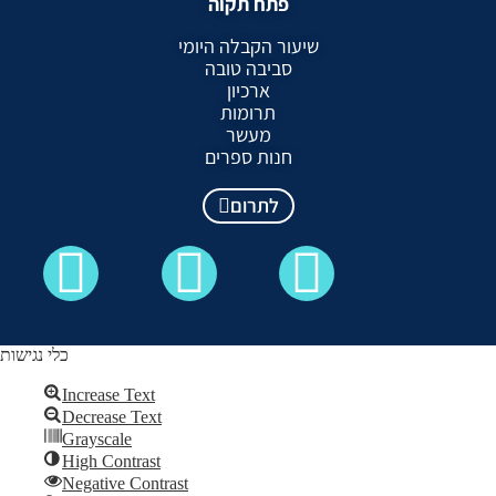
פתח תקוה
שיעור הקבלה היומי
סביבה טובה
ארכיון
תרומות
מעשר
חנות ספרים
לתרום
כלי נגישות
Increase Text
Decrease Text
כל הזכויות שמורות לקבלה לעם ©
Grayscale
High Contrast
Skip to content
Negative Contrast
Open