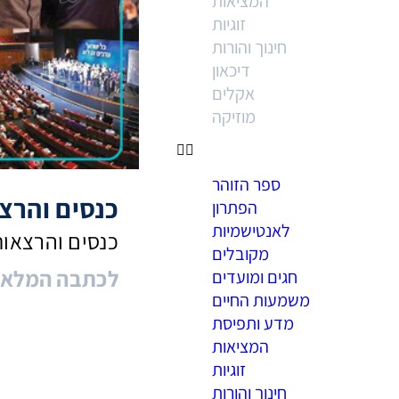
המציאות
זוגיות
חינוך והורות
דיכאון
אקלים
מוזיקה
ספר הזוהר
כנסים והרצ
הפתרון
לאנטישמיות
כנסים והרצאות
מקובלים
< לכתבה המלא
חגים ומועדים
משמעות החיים
מדע ותפיסת
המציאות
זוגיות
חינוך והורות