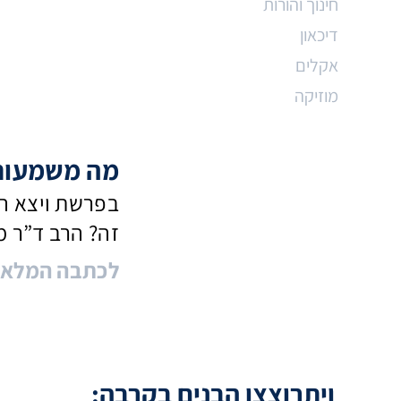
חינוך והורות
דיכאון
אקלים
מוזיקה
מה משמעות 
בפרשת ויצא ה
זה? הרב ד”ר מ
< לכתבה המלא
ויתרוצצו הבנים בקרבה: